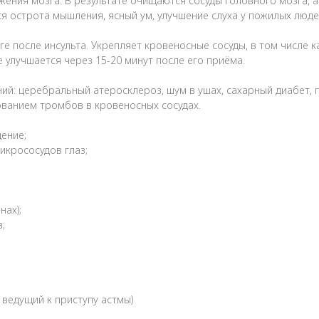
жения мозга. В результате очищаются сосуды головного мозга, 
 острота мышления, ясный ум, улучшение слуха у пожилых люде
е после инсульта. Укрепляет кровеносные сосуды, в том числе к
 улучшается через 15-20 минут после его приёма.
й: церебральный атеросклероз, шум в ушах, сахарный диабет, 
ованием тромбов в кровеносных сосудах.
щение;
икрососудов глаз;
нах);
;
ведущий к приступу астмы)