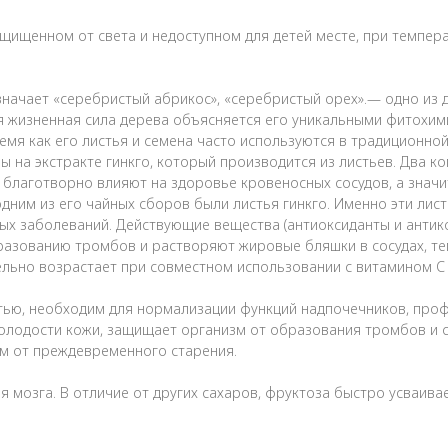
 защищенном от света и недоступном для детей месте, при темпе
означает «серебристый абрикос», «серебристый орех».— одно из 
ая жизненная сила дерева объясняется его уникальными фитохи
время как его листья и семена часто используются в традиционно
 на экстракте гинкго, который производится из листьев. Два 
благотворно влияют на здоровье кровеносных сосудов, а значит
дним из его чайных сборов были листья гинкго. Именно эти лист
вых заболеваний. Действующие вещества (антиоксиданты и антик
разованию тромбов и растворяют жировые бляшки в сосудах, т
ельно возрастает при совместном использовании с витамином С
тью, необходим для нормализации функций надпочечников, про
олодости кожи, защищает организм от образования тромбов и си
м от преждевременного старения.
 мозга. В отличие от других сахаров, фруктоза быстро усваива