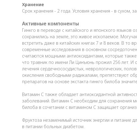
Хранение
Срок хранения - 2 года. Условия хранения - в сухом,
Активные компоненты
Гинкго в переводе с китайского и японского языков 
сохранились на земле, это живое ископаемое. Могуч
встретить даже в китайских книгах 7 и 8 веков. В то 
современные исследования в основном сосредоточены
считаются мощными антиоксидантами, которые также 
что травник по имени Ли Цинъюнь прожил 256 лет. И о
лечения сердечнососудистых, неврологических, поло
окисления свободными радикалами, препятствуют об
препаратов на основе экстакта гинкго билоба значит
Витамин С также обладает антиоксидантной активнос
заболеваний. Витамин С необходим для сохранения м
билоба в сочетании с витамином С защищает организ
Фруктоза незаменимый источник энергии и питание для
в питании больных диабетом.