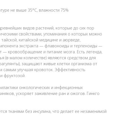
ратуре не выше 35°С, влажности 75%
древнейших видов растений, которые до сих пор
мическими свойствами, упоминания о которых можно
й тайской, китайской медицине и аюрведе,
компонента экстракта — флавоноиды и терпеноиды —
 — кровообращение и питание мозга. Есть легенда,
ья (в малом количестве) являются средством для
оагулянты), защищают живые клетки организма от
ем самым улучшая кровоток. Эффективность
 и фруктозой.
филактики онкологических и инфекционных
няков, ускоряет заживление ран и ожогов. Гинкго
ется тканями без инсулина, что делает ее незаменимой