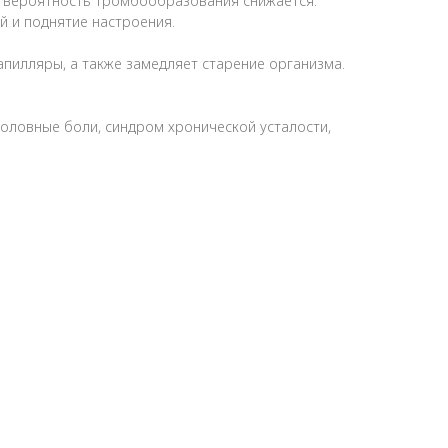
а вероятность тромбообразования снижается.
й и поднятие настроения.
апилляры, а также замедляет старение организма.
головные боли, синдром хронической усталости,