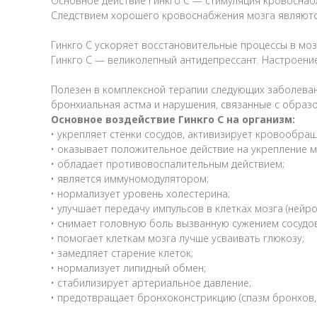
Основное действие Гинкго С — стимуляция кровоснаб
Следствием хорошего кровоснабжения мозга являются
Гинкго С ускоряет восстановительные процессы в мозг
Гинкго С — великолепный антидепрессант. Настроение
Полезен в комплексной терапии следующих заболевани
бронхиальная астма и нарушения, связанные с образ
Основное воздействие Гинкго С на организм:
• укрепляет стенки сосудов, активизирует кровообра
• оказывает положительное действие на укрепление м
• обладает противовоспалительным действием;
• является иммуномодулятором;
• нормализует уровень холестерина;
• улучшает передачу импульсов в клетках мозга (нейро
• снимает головную боль вызванную сужением сосудов
• помогает клеткам мозга лучше усваивать глюкозу;
• замедляет старение клеток;
• нормализует липидный обмен;
• стабилизирует артериальное давление;
• предотвращает бронхоконстрикцию (спазм бронхов, 