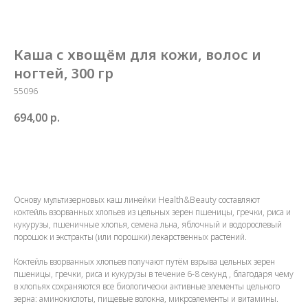
Каша с хвощём для кожи, волос и
ногтей, 300 гр
55096
694,00
р.
Купить
Основу мультизерновых каш линейки Health&Beauty составляют
коктейль взорванных хлопьев из цельных зерен пшеницы, гречки, риса и
кукурузы, пшеничные хлопья, семена льна, яблочный и водорослевый
порошок и экстракты (или порошки) лекарственных растений.
Коктейль взорванных хлопьев получают путём взрыва цельных зерен
пшеницы, гречки, риса и кукурузы в течение 6-8 секунд , благодаря чему
в хлопьях сохраняются все биологически активные элементы цельного
зерна: аминокислоты, пищевые волокна, микроэлементы и витамины.