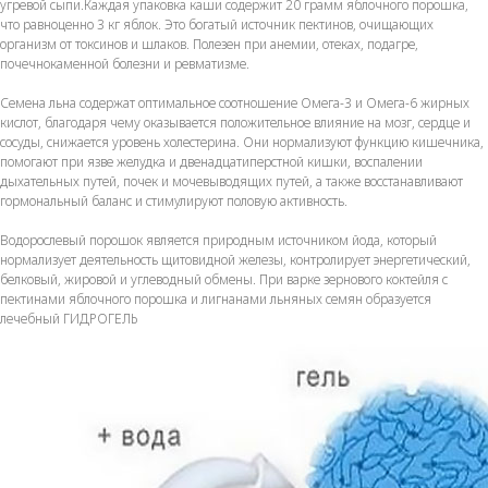
угревой сыпи.Каждая упаковка каши содержит 20 грамм яблочного порошка,
что равноценно 3 кг яблок. Это богатый источник пектинов, очищающих
организм от токсинов и шлаков. Полезен при анемии, отеках, подагре,
почечнокаменной болезни и ревматизме.
Семена льна содержат оптимальное соотношение Омега-3 и Омега-6 жирных
кислот, благодаря чему оказывается положительное влияние на мозг, сердце и
сосуды, снижается уровень холестерина. Они нормализуют функцию кишечника,
помогают при язве желудка и двенадцатиперстной кишки, воспалении
дыхательных путей, почек и мочевыводящих путей, а также восстанавливают
гормональный баланс и стимулируют половую активность.
Водорослевый порошок является природным источником йода, который
нормализует деятельность щитовидной железы, контролирует энергетический,
белковый, жировой и углеводный обмены. При варке зернового коктейля с
пектинами яблочного порошка и лигнанами льняных семян образуется
лечебный ГИДРОГЕЛЬ