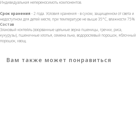
Индивидуальная непереносимоть компонентов.
Срок хранения
- 2 года. Условия хранения - в сухом, защищенном от света и
недоступном для детей месте, при температуре не выше 35°С, влажности 75%
Состав
Злаковый коктейль (взорванные цельные зерна пшеницы, гречки, риса,
кукурузы), пшеничные хлопья, семена льна, водорослевый порошок, яблочный
порошок, хвощ.
Вам также может понравиться