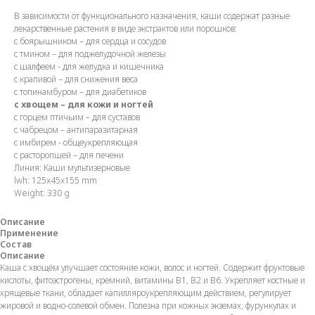
В зависимости от функционального назначения, каши содержат разные
лекарственные растения в виде экстрактов или порошков:
с боярышником – для сердца и сосудов
с тмином – для поджелудочной железы
с шалфеем - для желудка и кишечника
с крапивой – для снижения веса
с топинамбуром – для диабетиков
с хвощем – для кожи и ногтей
с горцем птичьим – для суставов
с чабрецом – антипаразитарная
с имбирем - общеукрепляющая
с расторопшей – для печени
Линия: Каши мультизерновые
lwh: 125x45x155 mm
Weight: 330 g
Описание
Применение
Состав
Описание
Каша с хвощём улучшает состояние кожи, волос и ногтей. Содержит фруктовые
кислоты, фитоэстрогены, кремний, витамины В1, В2 и В6. Укрепляет костные и
хрящевые ткани, обладает капилляроукрепляющим действием, регулирует
жировой и водно-солевой обмен. Полезна при кожных экземах, фурункулах и