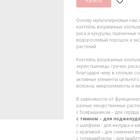
Купить
Основу мультизерновых каш 
коктейль взорванных хлопьев
риса и кукурузы, пшеничные 
водорослевый порошок и экс
растений.
Коктейль взорванных хлопье
зерен пшеницы, гречки, риса и
благодаря чему в хлопьях со
активные элементы цельного
волокна, микроэлементы и в
В зависимости от функциона
разные лекарственные растен
с боярышником – для сердца 
с тмином – для поджелуд
с шалфеем - для желудка и к
с крапивой – для снижения в
с топинамбуром – для диабе