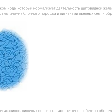
ом йода, который нормализует деятельность щитовидной желез
 с пектинами яблочного порошка и лигнанами льняных семян об
лисахаридов, пищевых волокон, агаро-пектинов и белков образу