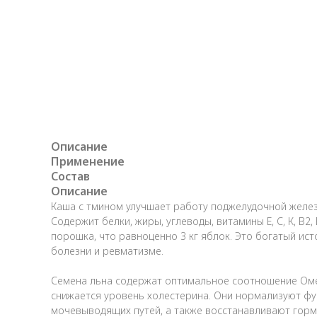
Описание
Применение
Состав
Описание
Каша с тмином улучшает работу поджелудочной желез
Содержит белки, жиры, углеводы, витамины Е, С, К, В
порошка, что равноценно 3 кг яблок. Это богатый ис
болезни и ревматизме.
Семена льна содержат оптимальное соотношение Омега
снижается уровень холестерина. Они нормализуют фун
мочевыводящих путей, а также восстанавливают горм