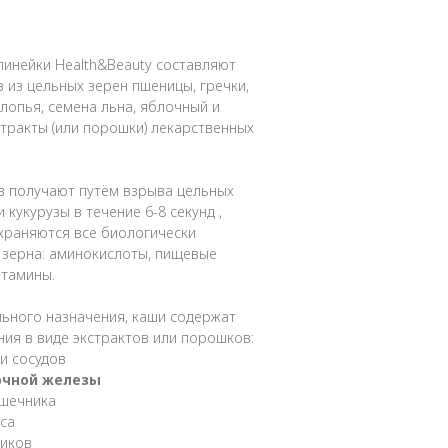
линейки Health&Beauty составляют
 из цельных зерен пшеницы, гречки,
хлопья, семена льна, яблочный и
тракты (или порошки) лекарственных
в получают путём взрыва цельных
 кукурузы в течение 6-8 секунд ,
храняются все биологически
 зерна: аминокислоты, пищевые
итамины.
льного назначения, каши содержат
ия в виде экстрактов или порошков:
и сосудов
очной железы
ишечника
еса
тиков