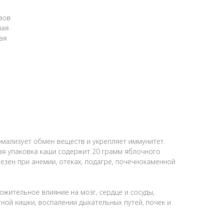
авов
ная
ая
рмализует обмен веществ и укрепляет иммунитет.
ждая упаковка каши содержит 20 грамм яблочного
езен при анемии, отеках, подагре, почечнокаменной
жительное влияние на мозг, сердце и сосуды,
ной кишки, воспалении дыхательных путей, почек и