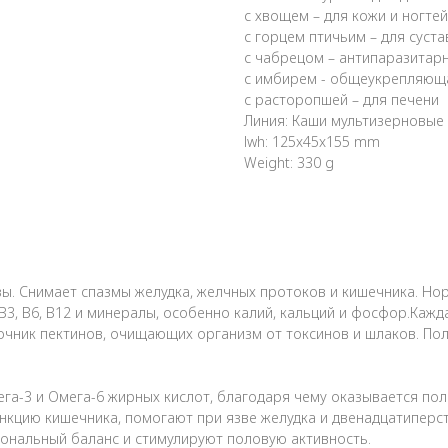
с хвощем – для кожи и ногтей
с горцем птичьим – для суст
с чабрецом – антипаразитар
с имбирем - общеукрепляющ
с расторопшей – для печени
Линия: Каши мультизерновые
lwh: 125x45x155 mm
Weight: 330 g
ы. Снимает спазмы желудка, желчных протоков и кишечника. Но
2, В3, В6, В12 и минералы, особенно калий, кальций и фосфор.Ка
точник пектинов, очищающих организм от токсинов и шлаков. Пол
-3 и Омега-6 жирных кислот, благодаря чему оказывается поло
кцию кишечника, помогают при язве желудка и двенадцатиперст
ональный баланс и стимулируют половую активность.