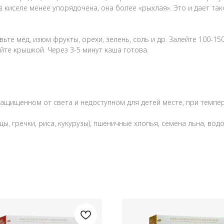
в киселе менее упорядочена, она более «рыхлая». Это и дает та
ьте мёд, изюм фрукты, орехи, зелень, соль и др. Залейте 100-15
йте крышкой. Через 3-5 минут каша готова.
, защищенном от света и недоступном для детей месте, при темп
ы, гречки, риса, кукурузы), пшеничные хлопья, семена льна, во