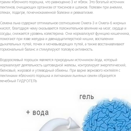
грамм яблочного порошка, что равноценно 3 кг яблок. Это богатый источник
пектинов, очищающих организм от токсинов и шлаков. Полезен при анемии,
отеках, подагре, почечнокаменной болезни и ревматизме.
Семена льна содержат оптимальное соотношение Омега-3 и Омега-6 жирных
кислот, благодаря чему оказывается положительное влияние на мозг, сердце и
сосуды, снижается уровень холестерина. Они нормализуют функцию кишечника,
помогают при язве желудка и двенадцатиперстной кишки, воспалении
дыхательных путей, почек и мочевыводящих путей, а также восстанавливают
гормональный баланс и стимулируют половую активность.
Водорослевый порошок является природным источником йода, который
нормализует деятельность щитовидной железы, контролирует энергетический,
белковый, жировой и углеводный обмены. При варке зернового коктейля с
пектинами яблочного порошка и лигнанами льняных семян образуется
лечебный ГИДРОГЕЛЬ