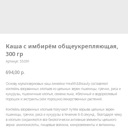
Каша с имбирём общеукрепляющая,
300 гр
Артикул:
55091
694,00
р.
Основу мультизерновых каш линейки Health&Beauty составляют
коктейль взорванных хлопьев из цельных зерен пшеницы, гречки, риса и
кукурузы, пшеничные хлопья, семена льна, яблочный и водорослевый
порошок и экстракты (или порошки) лекарственных растений.
Коктейль взорванных хлопьев получают путём взрыва цельных зерен
пшеницы, гречки, риса и кукурузы в течение 6-8 секунд , благодаря чему
в хлопьях сохраняются все биологически активные элементы цельного
зерна: аминокислоты, пищевые волокна, микроэлементы и витамины.