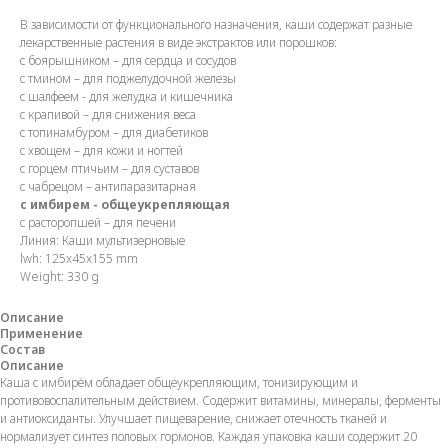
В зависимости от функционального назначения, каши содержат разные
лекарственные растения в виде экстрактов или порошков:
с боярышником – для сердца и сосудов
с тмином – для поджелудочной железы
с шалфеем - для желудка и кишечника
с крапивой – для снижения веса
с топинамбуром – для диабетиков
с хвощем – для кожи и ногтей
с горцем птичьим – для суставов
с чабрецом – антипаразитарная
с имбирем - общеукрепляющая
с расторопшей – для печени
Линия: Каши мультизерновые
lwh: 125x45x155 mm
Weight: 330 g
Описание
Применение
Состав
Описание
Каша с имбирём обладает общеукрепляющим, тонизирующим и
противовоспалительным действием. Содержит витамины, минералы, ферменты
и антиоксиданты. Улучшает пищеварение, снижает отечность тканей и
нормализует синтез половых гормонов. Каждая упаковка каши содержит 20