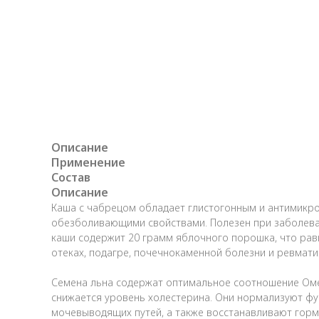
Описание
Применение
Состав
Описание
Каша с чабрецом обладает глистогонным и антимикр
обезболивающими свойствами. Полезен при заболеван
каши содержит 20 грамм яблочного порошка, что равн
отеках, подагре, почечнокаменной болезни и ревмати
Семена льна содержат оптимальное соотношение Омега
снижается уровень холестерина. Они нормализуют фун
мочевыводящих путей, а также восстанавливают горм