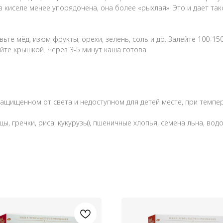
в киселе менее упорядочена, она более «рыхлая». Это и дает та
ьте мёд, изюм фрукты, орехи, зелень, соль и др. Залейте 100-15
йте крышкой. Через 3-5 минут каша готова.
, защищенном от света и недоступном для детей месте, при темп
ы, гречки, риса, кукурузы), пшеничные хлопья, семена льна, в