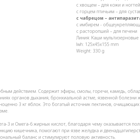
с хвощем – для кожи и ногтей
с горцем птичьим – для суст
с чабрецом – антипаразит
с имбирем - общеукрепляющ
с расторопшей – для печени
Линия: Каши мультизерновые
lwh: 125x45x155 mm
Weight: 330 g
обным действием. Содержит эфиры, смолы, горечи, камедь, об
иях органов дыхания, бронхиальной астме, язвенной болезни ж
оценно 3 кг яблок. Это богатый источник пектинов, очищающих 
зме.
-3 и Омега-6 жирных кислот, благодаря чему оказывается поло
кцию кишечника, помогают при язве желудка и двенадцатиперст
ональный баланс и стимулируют половую активность.