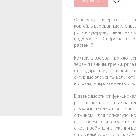
Купить
Основу мультизерновых каш 
коктейль взорванных хлопьев
риса и кукурузы, пшеничные 
водорослевый порошок и экс
растений.
Коктейль взорванных хлопье
зерен пшеницы, гречки, риса и
благодаря чему в хлопьях со
активные элементы цельного
волокна, микроэлементы и в
В зависимости от функциона
разные лекарственные растен
с боярышником – для сердца 
с тмином – для поджелудочн
с шалфеем - для желудка и к
с крапивой – для снижения в
с топинамбуром – для диабе