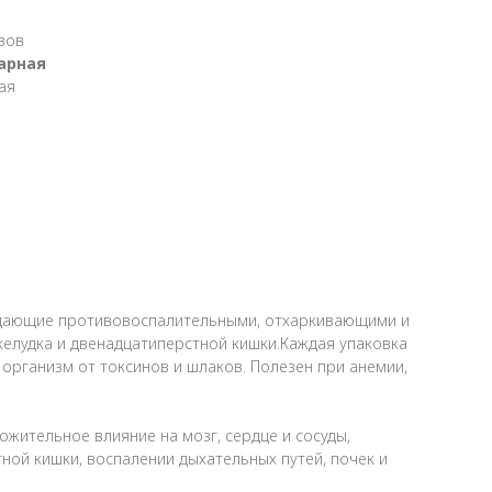
авов
арная
ая
ладающие противовоспалительными, отхаркивающими и
елудка и двенадцатиперстной кишки.Каждая упаковка
организм от токсинов и шлаков. Полезен при анемии,
жительное влияние на мозг, сердце и сосуды,
ной кишки, воспалении дыхательных путей, почек и