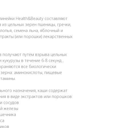
линейки Health&Beauty составляют
 из цельных зерен пшеницы, гречки,
хлопья, семена льна, яблочный и
тракты (или порошки) лекарственных
в получают путём взрыва цельных
 кукурузы в течение 6-8 секунд ,
храняются все биологически
 зерна: аминокислоты, пищевые
итамины.
льного назначения, каши содержат
ия в виде экстрактов или порошков:
и сосудов
ой железы
ишечника
еса
тиков