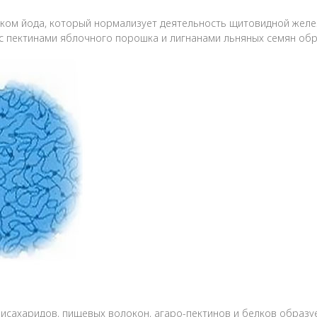
ом йода, который нормализует деятельность щитовидной желез
 с пектинами яблочного порошка и лигнанами льняных семян об
лисахаридов, пищевых волокон, агаро-пектинов и белков образу