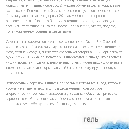
кверцитин, кремний, витамины С, К и микроэлементы — ванадий,
кальций, магний, цинк и серебро. Улучшает обмен веществ, нормализует
состав крови. Полезна при заболеваниях костей, суставов, почек и отеках.
Каждая упаковка каши содержит 20 грамм яблочного порошка, что
равноценно 3 кг яблок. Это богатый источник пектинов, очищающих
организм от токсинов и шлаков. Полезен при анемии, отеках, подагре,
почечнокаменной болезни и ревматизме.
Семена льна содержат оптимальное соотношение Омега-3 и Омега-6
жирных кислот, благодаря чему оказывается положительное влияние на
мозг, сердце и сосуды, снижается уровень холестерина. Они нормализуют
функцию кишечника, помогают при язве желудка и двенадцатиперстной
кишки, воспалении дыхательных путей, почек и мочевыводящих путей, а
также восстанавливают гормональный баланс и стимулируют половую
активность.
Водорослевый порошок является природным источником йода, который
нормализует деятельность щитовидной железы, контролирует
энергетический, белковый, жировой и углеводный обмены. При варке
зернового коктейля с пектинами яблочного порошка и лигнанами
льняных семян образуется лечебный ГИДРОГЕЛЬ