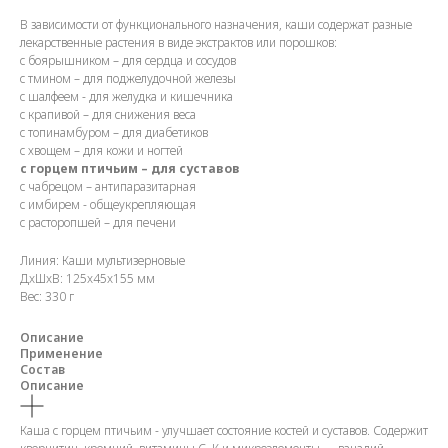
В зависимости от функционального назначения, каши содержат разные
лекарственные растения в виде экстрактов или порошков:
с боярышником – для сердца и сосудов
с тмином – для поджелудочной железы
с шалфеем - для желудка и кишечника
с крапивой – для снижения веса
с топинамбуром – для диабетиков
с хвощем – для кожи и ногтей
с горцем птичьим – для суставов
с чабрецом – антипаразитарная
с имбирем - общеукрепляющая
с расторопшей – для печени
Линия: Каши мультизерновые
ДxШxВ: 125x45x155 мм
Вес: 330 г
Описание
Применение
Состав
Описание
Каша с горцем птичьим - улучшает состояние костей и суставов. Содержит