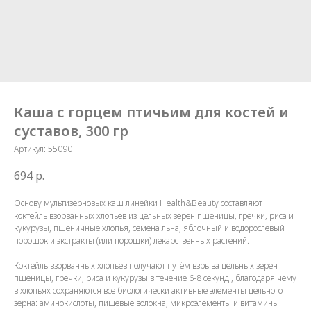
Каша с горцем птичьим для костей и
суставов, 300 гр
Артикул:
55090
694
р.
Основу мультизерновых каш линейки Health&Beauty составляют
коктейль взорванных хлопьев из цельных зерен пшеницы, гречки, риса и
кукурузы, пшеничные хлопья, семена льна, яблочный и водорослевый
порошок и экстракты (или порошки) лекарственных растений.
Коктейль взорванных хлопьев получают путём взрыва цельных зерен
пшеницы, гречки, риса и кукурузы в течение 6-8 секунд , благодаря чему
в хлопьях сохраняются все биологически активные элементы цельного
зерна: аминокислоты, пищевые волокна, микроэлементы и витамины.