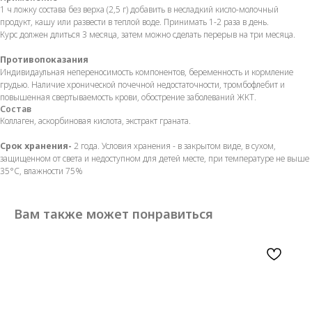
1 ч ложку состава без верха (2,5 г) добавить в несладкий кисло-молочный
продукт, кашу или развести в теплой воде. Принимать 1-2 раза в день.
Курс должен длиться 3 месяца, затем можно сделать перерыв на три месяца.
Противопоказания
Индивидаульная непереносимость компонентов, беременность и кормление
грудью. Наличие хронической почечной недостаточности, тромбофлебит и
повышенная свертываемость крови, обострение заболеваний ЖКТ.
Состав
Коллаген, аскорбиновая кислота, экстракт граната.
Срок хранения-
2 года. Условия хранения - в закрытом виде, в сухом,
защищенном от света и недоступном для детей месте, при температуре не выше
35°С, влажности 75%
Вам также может понравиться