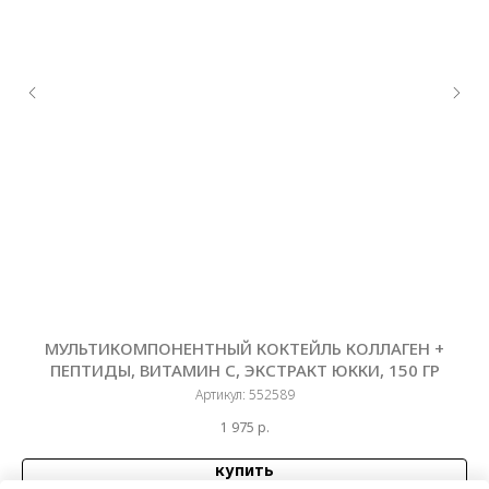
МУЛЬТИКОМПОНЕНТНЫЙ КОКТЕЙЛЬ КОЛЛАГЕН +
ПЕПТИДЫ, ВИТАМИН С, ЭКСТРАКТ ЮККИ, 150 ГР
П
Артикул:
552589
1 975
р.
купить