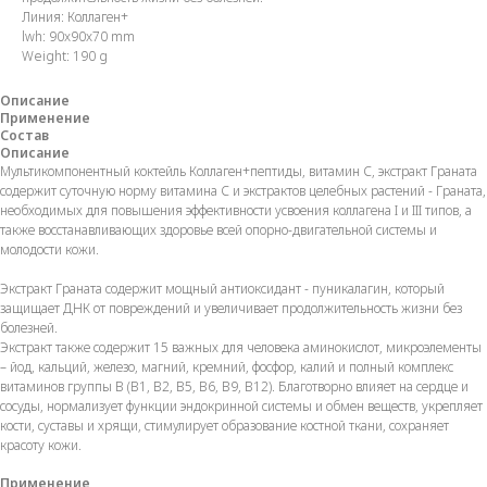
Линия: Коллаген+
lwh: 90x90x70 mm
Weight: 190 g
Описание
Применение
Состав
Описание
Мультикомпонентный коктейль Коллаген+пептиды, витамин С, экстракт Граната
содержит суточную норму витамина С и экстрактов целебных растений - Граната,
необходимых для повышения эффективности усвоения коллагена I и III типов, а
также восстанавливающих здоровье всей опорно-двигательной системы и
молодости кожи.
Экстракт Граната содержит мощный антиоксидант - пуникалагин, который
защищает ДНК от повреждений и увеличивает продолжительность жизни без
болезней.
Экстракт также содержит 15 важных для человека аминокислот, микроэлементы
– йод, кальций, железо, магний, кремний, фосфор, калий и полный комплекс
витаминов группы В (В1, В2, В5, В6, В9, В12). Благотворно влияет на сердце и
сосуды, нормализует функции эндокринной системы и обмен веществ, укрепляет
кости, суставы и хрящи, стимулирует образование костной ткани, сохраняет
красоту кожи.
Применение