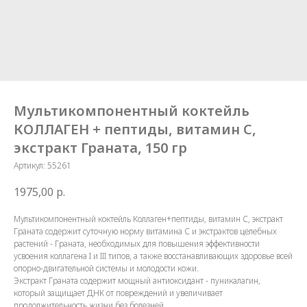
Мультикомпонентный коктейль
КОЛЛАГЕН + пептиды, витамин С,
экстракт Граната, 150 гр
Артикул:
55261
1975,00
р.
Мультикомпонентный коктейль Коллаген+пептиды, витамин С, экстракт
Граната содержит суточную норму витамина С и экстрактов целебных
растений - Граната, необходимых для повышения эффективности
усвоения коллагена I и III типов, а также восстанавливающих здоровье всей
опорно-двигательной системы и молодости кожи.
Экстракт Граната содержит мощный антиоксидант - пуникалагин,
который защищает ДНК от повреждений и увеличивает
продолжительность жизни без болезней.