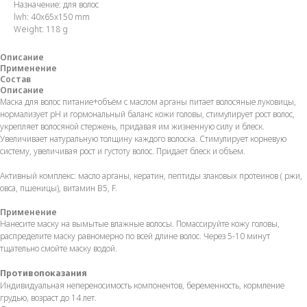
Назначение: для волос
lwh: 40x65x150 mm
Weight: 118 g
Описание
Применение
Состав
Описание
Маска для волос питание+объём с маслом арганы питает волосяные луковицы,
нормализует рН и гормональный баланс кожи головы, стимулирует рост волос,
укрепляет волосяной стержень, придавая им жизненную силу и блеск.
Увеличивает натуральную толщину каждого волоска. Стимулирует корневую
систему, увеличивая рост и густоту волос. Придает блеск и объем.
Активный комплекс: масло арганы, кератин, пептиды злаковых протеинов ( ржи,
овса, пшеницы), витамин В5, F.
Применение
Нанесите маску на вымытые влажные волосы. Помассируйте кожу головы,
распределите маску равномерно по всей длине волос. Через 5-10 минут
тщательно смойте маску водой.
Противопоказания
Индивидуальная непереносимость компонентов, беременность, кормление
грудью, возраст до 14 лет.