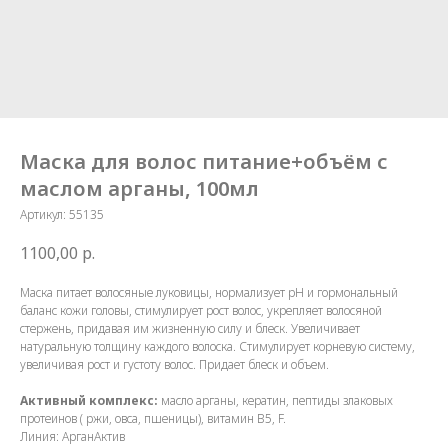
Маска для волос питание+объём с
маслом арганы, 100мл
Артикул:
55135
1100,00
р.
Маска питает волосяные луковицы, нормализует рН и гормональный
баланс кожи головы, стимулирует рост волос, укрепляет волосяной
стержень, придавая им жизненную силу и блеск. Увеличивает
натуральную толщину каждого волоска. Стимулирует корневую систему,
увеличивая рост и густоту волос. Придает блеск и объем.
Активный комплекс:
масло арганы, кератин, пептиды злаковых
протеинов ( ржи, овса, пшеницы), витамин В5, F.
Линия: АрганАктив