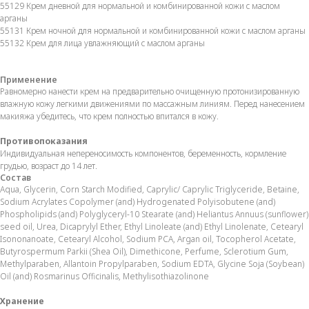
55129 Крем дневной для нормальной и комбинированной кожи с маслом
арганы
55131 Крем ночной для нормальной и комбинированной кожи с маслом арганы
55132 Крем для лица увлажняющий с маслом арганы
Применение
Равномерно нанести крем на предварительно очищенную протонизированную
влажную кожу легкими движениями по массажным линиям. Перед нанесением
макияжа убедитесь, что крем полностью впитался в кожу.
Противопоказания
Индивидуальная непереносимость компонентов, беременность, кормление
грудью, возраст до 14 лет.
Состав
Aqua, Glycerin, Corn Starch Modified, Caprylic/ Caprylic Triglyceride, Betaine,
Sodium Acrylates Copolymer (and) Hydrogenated Polyisobutene (and)
Phospholipids (and) Polyglyceryl-10 Stearate (and) Heliantus Annuus (sunflower)
seed oil, Urea, Dicaprylyl Ether, Ethyl Linoleate (and) Ethyl Linolenate, Cetearyl
Isononanoate, Cetearyl Alcohol, Sodium PCA, Argan oil, Tocopherol Acetate,
Butyrospermum Parkii (Shea Oil), Dimethicone, Perfume, Sclerotium Gum,
Methylparaben, Allantoin Propylparaben, Sodium EDTA, Glycine Soja (Soybean)
Oil (and) Rosmarinus Officinalis, Methylisothiazolinone
Хранение