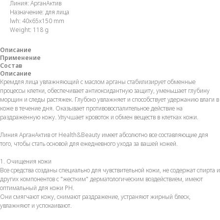
Линия: АрганАктив
Назначение: для лица
lwh: 40x65x150 mm
Weight: 118 g
Описание
Применение
Состав
Описание
Кремдля лица увлажняющий с маслом арганы стабилизирует обменные
процессы клетки, обеспечивает антиоксидантную защиту, уменьшает глубину
морщин и следы растяжек. Глубоко увлажняет и способствует удержанию влаги в
коже в течение дня. Оказывает противовоспалительное действие на
раздраженную кожу. Улучшает кровоток и обмен веществ в клетках кожи.
Линия АрганАктив от Health&Beauty имеет абсолютно все составляющие для
того, чтобы стать основой для ежедневного ухода за вашей кожей.
1. Очищения кожи
Все средства созданы специально для чувствительной кожи, не содержат спирта и
других компонентов с "жестким" дерматологическим воздействием, имеют
оптимальный для кожи PH.
Они смягчают кожу, снимают раздражение, устраняют жирный блеск,
увлажняют и успокаивают.