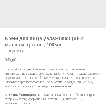
Крем для лица увлажняющий с
маслом арганы, 100мл
Артикул:
55132
960,00
р.
Крем стабилизирует обменные процессы клетки, обеспечивает
антиоксидантную защиту, уменьшает глубину морщин и следы растяжек.
Глубоко увлажняет и способствует удержанию влаги в коже в течение дня.
Оказывает противовоспалительное действие на раздраженную кожу.
Улучшает кровоток и обмен веществ в клетках кожи.
Активный комплекс:
масло арганы, масло каритэ, бетаин(экстракт
сахарной свеклы), фосфолипиды, витамины F,Е, натуральный
увлажняющий фактор.