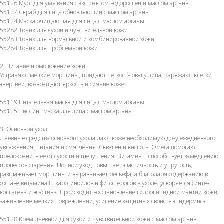
55126 Мусс для умывания с экстрактом водорослей и маслом арганы
55127 Скраб для лица обновляющий с маслом арганы
55124 Маска очищающая для лица с маслом арганы
55282 Тоник для сухой и чувствительной кожи
55283 Тоник для нормальной и комбинированной кожи
55284 Тоник для проблемной кожи
2. Питание и омоложение кожи
Устраняют мелкие морщины, придают четкость овалу лица. Заряжают клетки
энергией, возвращают яркость и сияние коже.
55119 Питательная маска для лица с маслом арганы
55125 Лифтинг маска для лица с маслом арганы
3. Основной уход
Дневные средства основного ухода дают коже необходимую дозу ежедневного
увлажнения, питания и смягчения. Сквален и кислоты Омега помогают
предохранить ее от сухости и шелушения. Витамин Е способствует замедлению
процессов старения. Ночной уход повышает эластичность и упругость,
разглаживает морщины и выравнивает рельефа, а благодаря содержанию в
составе витамина Е, каротиноидов и фитостеролов в уходе, ускоряется синтез
коллагена и эластина. Происходит восстановление гидролипидной мантии кожи,
заживление мелких повреждений, усиление защитных свойств эпидермиса.
55128 Крем дневной для сухой и чувствительной кожи с маслом арганы