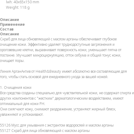
lwh: 40x65x150 mm
Weight: 118 g
Описание
Применение
Состав
Описание
Скраб для лица обновляющий с маслом арганы обеспечивает глубокое
очищение кожи. Эффективно удаляет труднодоступные загрязнения и
ороговевшие клетки, выравнивает поверхность кожи, уменьшает пятна от
постакне. Улучшает микроциркуляцию, отток себума и общий тонус кожи,
очищает поры.
Линия АрганАктив от Health&Beauty имеет абсолютно все составляющие для
того, чтобы стать основой для ежедневного ухода за вашей кожей.
1. Очищения кожи
Все средства созданы специально для чувствительной кожи, не содержат спирта и
других компонентов с "жестким" дерматологическим воздействием, имеют
оптимальный для кожи PH.
Они смягчают кожу, снимают раздражение, устраняют жирный блеск,
увлажняют и успокаивают.
55126 Мусс для умывания с экстрактом водорослей и маслом арганы
55127 Скраб для лица обновляющий с маслом арганы