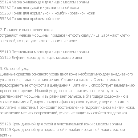
55124 Маска очищающая для лица с маслом арганы
55282 Тоник для сухой и чувствительной кожи
55283 Тоник для нормальной и комбинированной кожи
55284 Тоник для проблемной кожи
2. Питание и омоложение кожи
Устраняют мелкие морщины, придают четкость овалу лица. Заряжают клетки
энергией, возвращают яркость и сияние коже.
55119 Питательная маска для лица с маслом арганы
55125 Лифтинг маска для лица с маслом арганы
3. Основной уход
Дневные средства основного ухода дают коже необходимую дозу ежедневного
увлажнения, питания и смягчения. Сквален и кислоты Омега помогают
предохранить ее от сухости и шелушения. Витамин Е способствует замедлению
процессов старения. Ночной уход повышает эластичность и упругость,
разглаживает морщины и выравнивает рельефа, а благодаря содержанию в
составе витамина Е, каротиноидов и фитостеролов в уходе, ускоряется синтез
коллагена и эластина. Происходит восстановление гидролипидной мантии кожи,
заживление мелких повреждений, усиление защитных свойств эпидермиса.
55128 Крем дневной для сухой и чувствительной кожи с маслом арганы
55129 Крем дневной для нормальной и комбинированной кожи с маслом
арганы