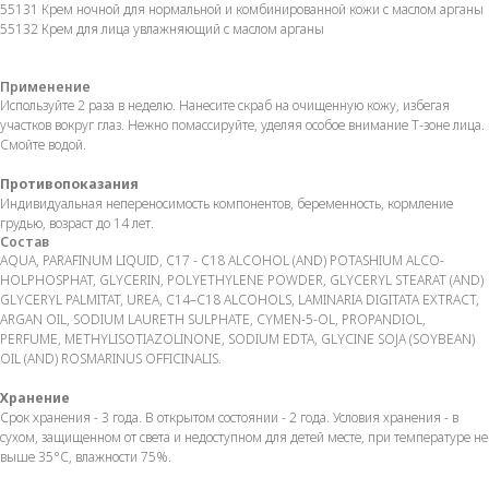
55131 Крем ночной для нормальной и комбинированной кожи с маслом арганы
55132 Крем для лица увлажняющий с маслом арганы
Применение
Используйте 2 раза в неделю. Нанесите скраб на очищенную кожу, избегая
участков вокруг глаз. Нежно помассируйте, уделяя особое внимание Т-зоне лица.
Смойте водой.
Противопоказания
Индивидуальная непереносимость компонентов, беременность, кормление
грудью, возраст до 14 лет.
Состав
AQUA, PARAFINUM LIQUID, C17 - C18 ALCOHOL (AND) POTASHIUM ALCO-
HOLPHOSPHAT, GLYCERIN, POLYETHYLENE POWDER, GLYCERYL STEARAT (AND)
GLYCERYL PALMITAT, UREA, C14–C18 ALCOHOLS, LAMINARIA DIGITATA EXTRACT,
ARGAN OIL, SODIUM LAURETH SULPHATE, CYMEN-5-OL, PROPANDIOL,
PERFUME, METHYLISOTIAZOLINONE, SODIUM EDTA, GLYCINE SOJA (SOYBEAN)
OIL (AND) ROSMARINUS OFFICINALIS.
Хранение
Срок хранения - 3 года. В открытом состоянии - 2 года. Условия хранения - в
сухом, защищенном от света и недоступном для детей месте, при температуре не
выше 35°С, влажности 75%.