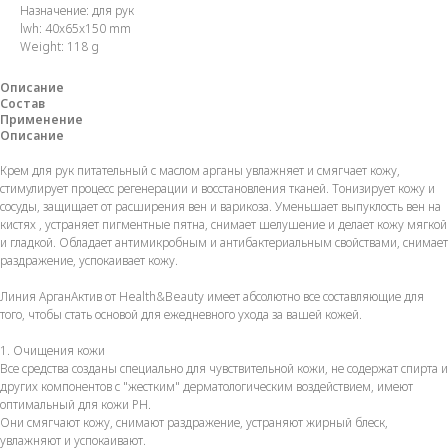
Назначение: для рук
lwh: 40x65x150 mm
Weight: 118 g
Описание
Состав
Применение
Описание
Крем для рук питательный с маслом арганы увлажняет и смягчает кожу,
стимулирует процесс регенерации и восстановления тканей. Тонизирует кожу и
сосуды, защищает от расширения вен и варикоза. Уменьшает выпуклость вен на
кистях , устраняет пигментные пятна, снимает шелушение и делает кожу мягкой
и гладкой. Обладает антимикробным и антибактериальным свойствами, снимает
раздражение, успокаивает кожу.
Линия АрганАктив от Health&Beauty имеет абсолютно все составляющие для
того, чтобы стать основой для ежедневного ухода за вашей кожей.
1. Очищения кожи
Все средства созданы специально для чувствительной кожи, не содержат спирта и
других компонентов с "жестким" дерматологическим воздействием, имеют
оптимальный для кожи PH.
Они смягчают кожу, снимают раздражение, устраняют жирный блеск,
увлажняют и успокаивают.