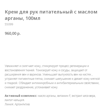
Крем для рук питательный с маслом
арганы, 100мл
55099
960,00
р.
Купить
Увлажняет и смягчает кожу, стимулирует процесс регенерации и
восстановления тканей. Тонизирует кожу и сосуды, защищает от
расширения вен и варикоза. Уменьшает выпуклость вен на кистях ,
устраняет пигментные пятна, снимает шелушение и делает кожу мягкой
и гладкой. Обладает антимикробным и антибактериальным свойствами,
снимает раздражение, успокаивает кожу.
Активный комплекс:
масло арганы, витамин F, экстракт алоэ вера,
лактат кальция.
Линия: АрганАктив