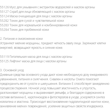
55126 Мусс для умывания с экстрактом водорослей и маслом арганы
55127 Скраб для лица обновляющий с маслом арганы
55124 Маска очищающая для лица с маслом арганы
55282 Тоник для сухой и чувствительной кожи
55283 Тоник для нормальной и комбинированной кожи
55284 Тоник для проблемной кожи
2. Питание и омоложение кожи
Устраняют мелкие морщины, придают четкость овалу лица. Заряжают клетки
энергией, возвращают яркость и сияние коже.
55119 Питательная маска для лица с маслом арганы
55125 Лифтинг маска для лица с маслом арганы
3. Основной уход
Дневные средства основного ухода дают коже необходимую дозу ежедневного
увлажнения, питания и смягчения. Сквален и кислоты Омега помогают
предохранить ее от сухости и шелушения. Витамин Е способствует замедлению
процессов старения. Ночной уход повышает эластичность и упругость,
разглаживает морщины и выравнивает рельефа, а благодаря содержанию в
составе витамина Е, каротиноидов и фитостеролов в уходе, ускоряется синтез
коллагена и эластина. Происходит восстановление гидролипидной мантии кожи,
заживление мелких повреждений, усиление защитных свойств эпидермиса.