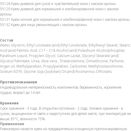
55128 Крем дневной для сухой и чувствительной кожи с маслом арганы
55129 Крем дневной для нормальной и комбинированной кожи с маслом
арганы
55131 Крем ночной для нормальной и комбинированной кожи с маслом арганы
55132 Крем для лица увлажняющий с маслом арганы
Состав
Water, Glycerin, Ethyl Linoleate (and) Ethyl Linolenate, Ethylhexyl Stearat, Stearic
Acid (and) Palmitic Acid, C17 – C18 Alcohol (and) Potashium Alcoholphosphat,
Parafinum Liquid, Propylen Glycol, Calcium Lactat, Glyceryl Stearate (and)
Glyceryl Palmitate, Urea, Aloe vera , Trietanolamine, Dimethicone, Parfume,
Argan oil, Methylparaben, Propylparaben, Carbomer, Methylisotiazolinone,
Sodium EDTA, Glycine Soja (Soybean) Oil (and) Rosmarinus Officinalis.
Противопоказания
Индивидуальная непереносимость компонентов, беременность, кормление
грудью, возраст до 14 лет.
Хранение
Срок хранения - 3 года. В открытом состоянии - 2 года. Условия хранения - в
сухом, защищенном от света и недоступном для детей месте, при температуре не
выше 35°С, влажности 75%.
Применение
Равномерно нанести крем на предварительно очищенную протонизированную