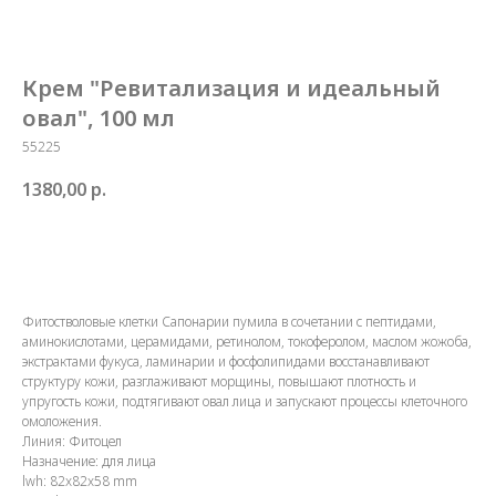
Крем "Ревитализация и идеальный
овал", 100 мл
55225
1380,00
р.
Купить
Фитостволовые клетки Сапонарии пумила в сочетании с пептидами,
аминокислотами, церамидами, ретинолом, токоферолом, маслом жожоба,
экстрактами фукуса, ламинарии и фосфолипидами восстанавливают
структуру кожи, разглаживают морщины, повышают плотность и
упругость кожи, подтягивают овал лица и запускают процессы клеточного
омоложения.
Линия: Фитоцел
Назначение: для лица
lwh: 82x82x58 mm