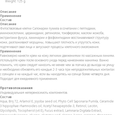
Weight: 125 g
Описание
Применение
Состав
Описание
Фитостволовые клетки Сапонарии пумила в сочетании с пептидами,
аминокислотами, церамидами, ретинолом, токоферолом, маслом жожоба,
экстрактами фукуса, ламинарии и фосфолипидами восстанавливают структуру
кожи, разглаживают морщины, повышают плотность и упругость кожи,
подтягивают овал лица и запускают процессы клеточного омоложения.
Применение
Равномерно нанести крем на кожу легкими движениями по массажным линиям.
Используйте крем после основного ухода перед нанесением макияжа. Важно
помнить, что крем следует наносить не менее чем за полчаса до выхода на улицу
и необходимо обновлять его каждые 2-3 часа при непродолжительных контактах
с солнцем и на каждый час, если вы находитесь на солнце более четверти дня.
Подходит для ежедневного применения.
Противопоказания
Индивидуальная непереносимоть компонентов.
Состав
Aqua, Brij 72, Arlamol E, Jojoba seed oil, Phyto Cell Saponaria Pumila, Cеramide
3 hippophae rhamnoides oil, Acetyl hexapeptide-3, Retinol, Lecitin,
Glycolipids, Tocopherol (vit E), Fucus extract, Laminaria Digitata Extract,