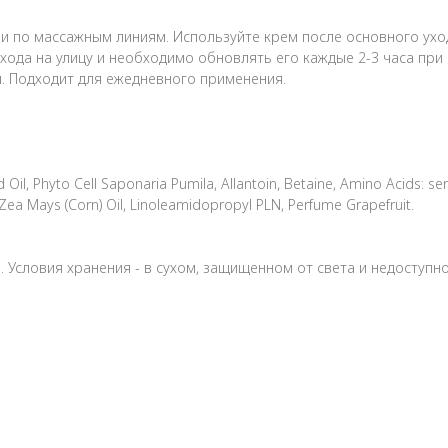
и по массажным линиям. Используйте крем после основного ухо
ыхода на улицу и необходимо обновлять его каждые 2-3 часа пр
я. Подходит для ежедневного применения.
 Oil, Phyto Cell Saponaria Pumila, Allantoin, Betaine, Amino Acids: serin
 F), Zea Mays (Corn) Oil, Linoleamidopropyl PLN, Perfume Grapefruit.
а. Условия хранения - в сухом, защищенном от света и недоступн