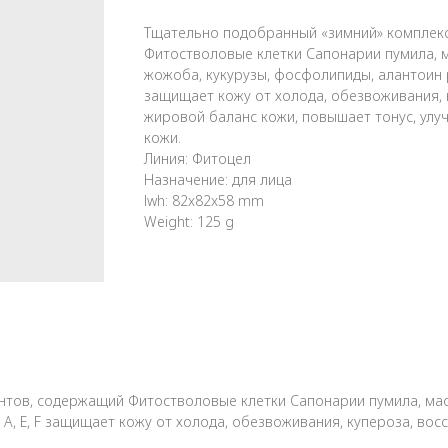
Тщательно подобранный «зимний» комплек
Фитостволовые клетки Сапонарии пумила, м
жожоба, кукурузы, фосфолипиды, алантоин р
защищает кожу от холода, обезвоживания, 
жировой баланс кожи, повышает тонус, ул
кожи.
Линия: Фитоцел
Назначение: для лица
lwh: 82x82x58 mm
Weight: 125 g
тов, содержащий Фитостволовые клетки Сапонарии пумила, масл
, Е, F защищает кожу от холода, обезвоживания, купероза, во