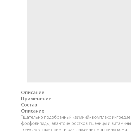
Описание
Применение
Состав
Описание
Тщательно подобранный «зимний» комплекс ингредиен
фосфолипиды, алантоин ростков пшеницы и витамины А
тонус, улучшает цвет и разглаживает морщины кожи.