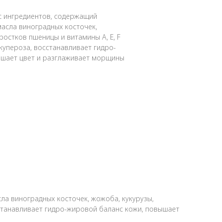
с ингредиентов, содержащий
асла виноградных косточек,
остков пшеницы и витамины А, Е, F
купероза, восстанавливает гидро-
учшает цвет и разглаживает морщины
а виноградных косточек, жожоба, кукурузы,
сстанавливает гидро-жировой баланс кожи, повышает