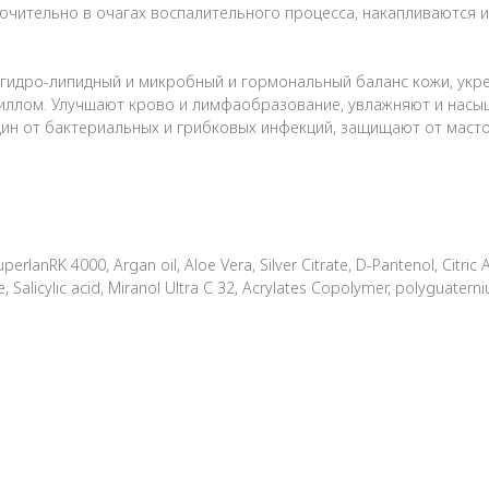
чительно в очагах воспалительного процесса, накапливаются 
гидро-липидный и микробный и гормональный баланс кожи, укре
иллом. Улучшают крово и лимфаобразование, увлажняют и насы
н от бактериальных и грибковых инфекций, защищают от масто
rlanRK 4000, Argan oil, Aloe Vera, Silver Citrate, D-Pantenol, Citric
 Salicylic acid, Miranol Ultra C 32, Acrylates Copolymer, polyguatern