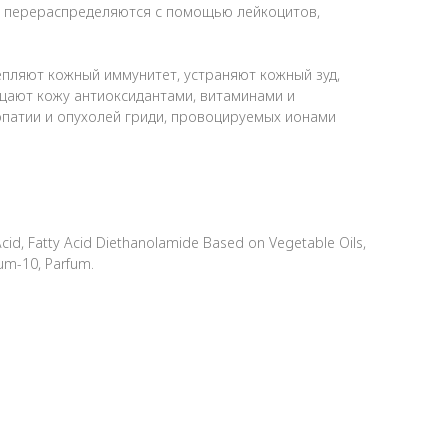
и перераспределяются с помощью лейкоцитов,
пляют кожный иммунитет, устраняют кожный зуд,
щают кожу антиоксидантами, витаминами и
патии и опухолей гриди, провоцируемых ионами
 Acid, Fatty Acid Diethanolamide Based on Vegetable Oils,
ium-10, Parfum.