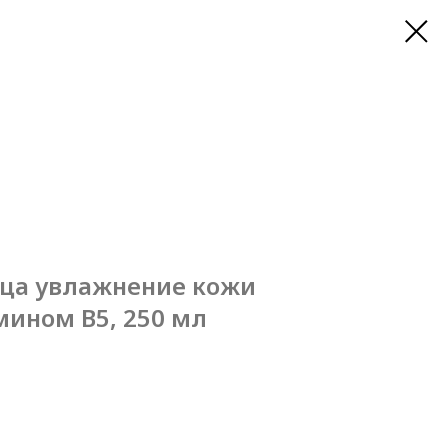
ица увлажнение кожи
мином В5, 250 мл