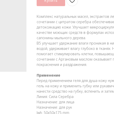
Купить
Комплекс натуральных масел, экстрактов л
сочетании с цитратом серебра обеспечивае
детоксикацию кожи. Улучшает микроциркуля
качестве моющих средств в формулах испол
сапонины мыльного дерева.
В5 улучшает удержание влаги проникая в н
водой, удерживает влагу глубоко в тканях. 
помогает стимулировать клетки, повышающ
сочетании с Аргановым маслом оказывает 
покраснения и раздражения.
Применение
Перед применением геля для душа кожу нуж
гель на кожу и применить губку или рукави
нанести средство на губку, вспенить и зат
Линия: Сила Серебра
Назначение: для лица
Назначение: для рук
lwh: 50x50x175 mm