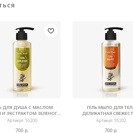
ться
Ь ДЛЯ ДУША С МАСЛОМ
ГЕЛЬ МЫЛО ДЛЯ ТЕЛ
 И ЭКСТРАКТОМ ЗЕЛЕНОГО
ДЕЛИКАТНАЯ СВЕЖЕСТ
ЧАЯ, 250 МЛ
МАСЛОМ АРГАНЫ И ЭКСТ
Артикул:
55200
Артикул:
55202
ЗЕЛЕНОГО ЧАЯ, 250 
700
р.
700
р.