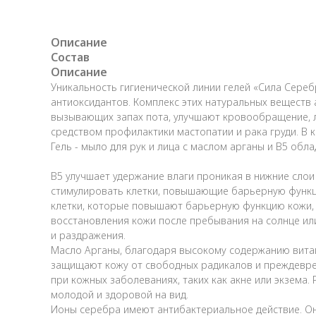
Описание
Состав
Описание
Уникальность гигиенической линии гелей «Сила Серебр
антиоксидантов. Комплекс этих натуральных веществ
вызывающих запах пота, улучшают кровообращение, л
средством профилактики мастопатии и рака груди. В
Гель - мыло для рук и лица с маслом арганы и В5 об
В5 улучшает удержание влаги проникая в нижние слои 
стимулировать клетки, повышающие барьерную функци
клетки, которые повышают барьерную функцию кожи, 
восстановления кожи после пребывания на солнце ил
и раздражения.
Масло Арганы, благодаря высокому содержанию витами
защищают кожу от свободных радикалов и преждеврем
при кожных заболеваниях, таких как акне или экзема.
молодой и здоровой на вид.
Ионы серебра имеют антибактериальное действие. Он