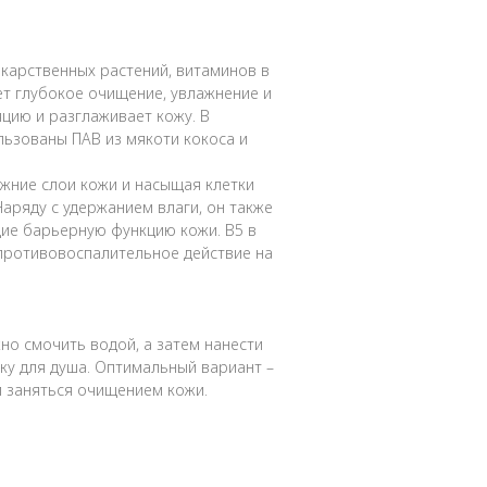
екарственных растений, витаминов в
т глубокое очищение, увлажнение и
цию и разглаживает кожу. В
ьзованы ПАВ из мякоти кокоса и
ижние слои кожи и насыщая клетки
Наряду с удержанием влаги, он также
ие барьерную функцию кожи. В5 в
противовоспалительное действие на
но смочить водой, а затем нанести
чку для душа. Оптимальный вариант –
ем заняться очищением кожи.