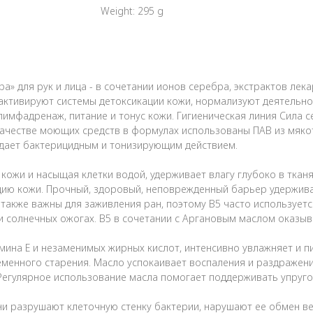
Weight: 295 g
а» для рук и лица - в сочетании ионов серебра, экстрактов лек
 активируют системы детоксикации кожи, нормализуют деятельно
имфадренаж, питание и тонус кожи. Гигиеническая линия Сила 
 качестве моющих средств в формулах использованы ПАВ из мяко
ладает бактерицидным и тонизирующим действием.
кожи и насыщая клетки водой, удерживает влагу глубоко в тканя
ю кожи. Прочный, здоровый, неповрежденный барьер удерживает 
также важны для заживления ран, поэтому В5 часто используетс
и солнечных ожогах. В5 в сочетании с Аргановым маслом оказы
на Е и незаменимых жирных кислот, интенсивно увлажняет и пит
енного старения. Масло успокаивает воспаления и раздражения
 Регулярное использование масла помогает поддерживать упругос
и разрушают клеточную стенку бактерии, нарушают ее обмен вещ