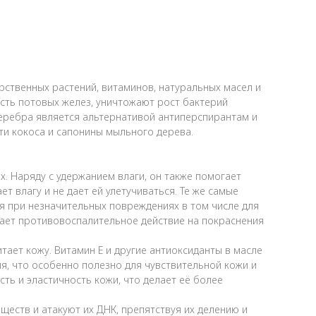
арственных растений, витаминов, натуральных масел и
сть потовых желез, уничтожают рост бактерий
серебра является альтернативой антиперспирантам и
ти кокоса и сапонины мыльного дерева.
х. Наряду с удержанием влаги, он также помогает
влагу и не дает ей улетучиваться. Те же самые
я при незначительных повреждениях в том числе для
вает противовоспалительное действие на покраснения
ает кожу. Витамин Е и другие антиоксиданты в масле
, что особенно полезно для чувствительной кожи и
ть и эластичность кожи, что делает её более
еств и атакуют их ДНК, препятствуя их делению и