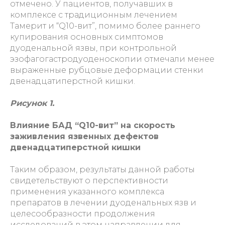
отмечено. У пациентов, получавших в
комплексе с традиционным лечением
Тамерит и “Q10-вит”, помимо более раннего
купирования основных симптомов
дуоденальной язвы, при контрольной
эзофагогастродуоденоскопии отмечали менее
выраженные рубцовые деформации стенки
двенадцатиперстной кишки.
Рисунок 1.
Влияние БАД “Q10-вит” на скорость
заживления язвенных дефектов
двенадцатиперстной кишки
Таким образом, результаты данной работы
свидетельствуют о перспективности
применения указанного комплекса
препаратов в лечении дуоденальных язв и
целесообразности продолжения
исследований в этом направлении для