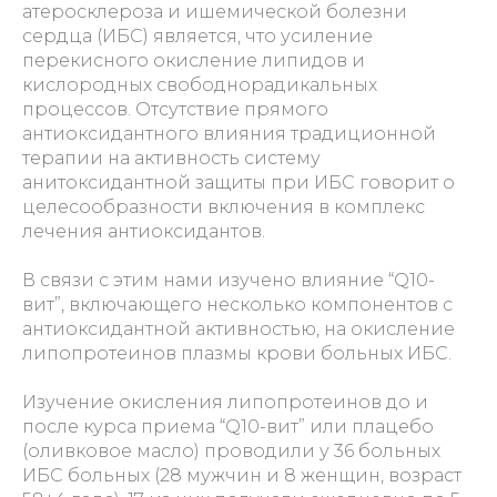
атеросклероза и ишемической болезни
сердца (ИБС) является, что усиление
перекисного окисление липидов и
кислородных свободнорадикальных
процессов. Отсутствие прямого
антиоксидантного влияния традиционной
терапии на активность систему
анитоксидантной защиты при ИБС говорит о
целесообразности включения в комплекс
лечения антиоксидантов.
В связи с этим нами изучено влияние “Q10-
вит”, включающего несколько компонентов с
антиоксидантной активностью, на окисление
липопротеинов плазмы крови больных ИБС.
Изучение окисления липопротеинов до и
после курса приема “Q10-вит” или плацебо
(оливковое масло) проводили у 36 больных
ИБС больных (28 мужчин и 8 женщин, возраст