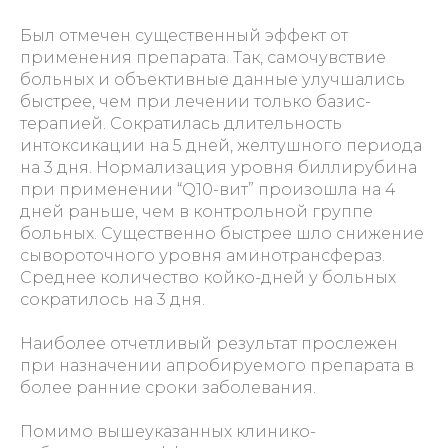
Был отмечен существенный эффект от
применения препарата. Так, самочувствие
больных и объективные данные улучшались
быстрее, чем при лечении только базис-
терапией. Сократилась длительность
интоксикации на 5 дней, желтушного периода
на 3 дня. Нормализация уровня биллирубина
при применении “Q10-вит” произошла на 4
дней раньше, чем в контрольной группе
больных. Существенно быстрее шло снижение
сывороточного уровня аминотрансфераз.
Среднее количество койко-дней у больных
сократилось на 3 дня.
Наиболее отчетливый результат прослежен
при назначении апробируемого препарата в
более ранние сроки заболевания.
Помимо вышеуказанных клинико-