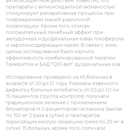
антиоксидантное действие. Известно, что
препараты с антиоксидантной активностью
стимулируют репаративные процессы при
повреждениях тканей различной
локализации. Кроме того, описан
положительный лечебный эффект при
желудочных и дуоденальных язвах токоферола
и каротинсодержащих масел. В связи с этим,
целью исследования было изучить
эффективность комбинированной терапии
Тамеритом и БАД “Q10-вит” дуоденальных язв.
Исследование проведено на 45 больных в
возрасте от 20 до 51 года. Размеры язвенного
дефекта у больных колебались от 0,5 до 1,0 см.
15 пациентов (группа контроля) получали
традиционное лечение с применением
блокаторов Н-2-рецепторов гистамина (зантак
по 150 мг 2 раза в сутки) и препаратов,
тормозящих кислую секрецию (омез по 20 мг в
сутки). 15 больных, кроме того, получали