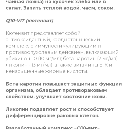
чайная ложка) на кусочек хлеба или в
салат. Запить теплой водой, чаем, соком.
Q10-VIT (кютенвит)
Кютенвит представляет собой
антиоксидантный, кардиотонический
комплекс с иммуностимулирующим и
противоопухолевым дейсвием, включающий
убихинон-10 (10 мг/мл); бета-каротин (2 мг/мл);
ликопин - (3 мг/мл), а также витамины Е, К и
ненасыщенные жирные кислоты.
Бета-каротин повышает защитные функции
организма, обладает противораковым
свойством, улучшает состояние кожи.
Ликопин подавляет рост и способствует
дифференцировке раковых клеток.
Разработанный комплекс «Q10-вит»