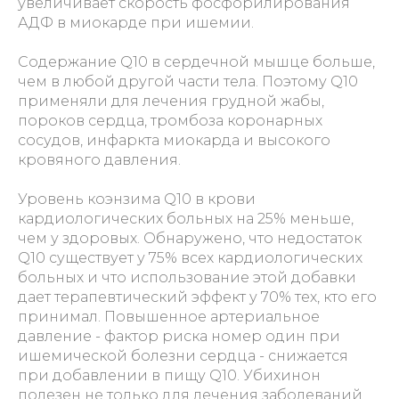
увеличивает скорость фосфорилирования
АДФ в миокарде при ишемии.
Содержание Q10 в сердечной мышце больше,
чем в любой другой части тела. Поэтому Q10
применяли для лечения грудной жабы,
пороков сердца, тромбоза коронарных
сосудов, инфаркта миокарда и высокого
кровяного давления.
Уровень коэнзима Q10 в крови
кардиологических больных на 25% меньше,
чем у здоровых. Обнаружено, что недостаток
Q10 существует у 75% всех кардиологических
больных и что использование этой добавки
дает терапевтический эффект у 70% тех, кто его
принимал. Повышенное артериальное
давление - фактор риска номер один при
ишемической болезни сердца - снижается
при добавлении в пищу Q10. Убихинон
полезен не только для лечения заболеваний