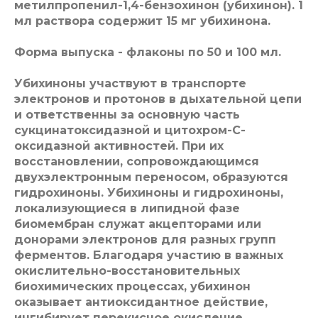
метилпропенил-1,4-бензохинон (убихинон). 1
мл раствора содержит 15 мг убихинона.
Форма выпуска - флаконы по 50 и 100 мл.
Убихиноны участвуют в транспорте
электронов и протонов в дыхательной цепи
и ответственны за основную часть
сукцинатоксидазной и цитохром-С-
оксидазной активностей. При их
восстановлении, сопровождающимся
двухэлектронным переносом, образуются
гидрохиноны. Убихиноны и гидрохиноны,
локализующиеся в липидной фазе
биомембран служат акцепторами или
донорами электронов для разных групп
ферментов. Благодаря участию в важных
окислительно-восстановительных
биохимических процессах, убихинон
оказывает антиоксидантное действие,
ингибирует перекисное окисление