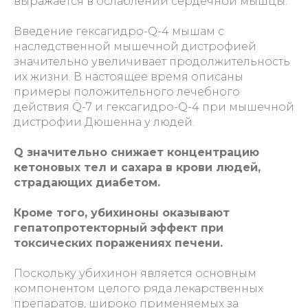
выражается в ослаблении сердечной мышцы.
Введение гексагидро-Q-4 мышам с
наследственной мышечной дистрофией
значительно увеличивает продолжительность
их жизни. В настоящее время описаны
примеры положительного лечебного
действия Q-7 и гексагидро-Q-4 при мышечной
дистрофии Дюшенна у людей.
Q значительно снижает концентрацию
кетоновых тел и сахара в крови людей,
страдающих диабетом.
Кроме того, убихиноны оказывают
гепатопротекторный эффект при
токсических поражениях печени.
Поскольку убихинон является основным
компонентом целого ряда лекарственных
препаратов, широко применяемых за