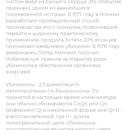
чистом виде из бычьего сердца. Это открытие
признано одним из важнейших в
послевоенной истории. В 1977 году в Японии
разработали промышленный способ
производства этого коэнзима, позволивший
перейти к широкому практическому
применению продукта. Кстати, 20% японцев
принимают ежедневно убихинон. В 1978 году
американец Питер Митчелл получил
Нобелевскую премию за открытие роли
убихинона в обеспечении организма
энергией.
Убихиноны - 2,3-диметокси-5-
метилпропенил-1,4-бензохиноны. По
принятой в настоящее время номенклатуре
они обычно обозначаются CoQn или Qn
(кофермент Q) в окисленной форме или QnH -
в восстановленной, где n – длина
полипренильной цепи. Убихиноны -
кристаллические вещества желтого цвета,