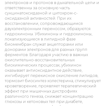
электронов и протонов в дыхательной цепи и
ответственны за основную часть
сукцинатоксидазной и цитохром-с-
оксидазной активностей. При их
восстановлении, сопровождающимся
двухэлектронным переносом, образуются
гидрохиноны. Убихиноны и гидрохиноны,
локализующиеся в липидной фазе
биомембран служат акцепторами или
донорами электронов для разных групп
ферментов. Благодаря участию в важных
окислительно-восстановительных
биохимических процессах, убихинон
оказывает антиоксидантное действие,
ингибирует перекисное окисление липидов,
тормозит биосинтез холестерина, стимулирует
кроветворение, проявляет терапевтический
эффект при мышечных дистрофиях
различного генеза, снижает концентрацию
глюкозы и кетоновых тел при диабете,