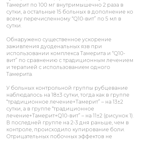
Тамерит по 100 мг внутримышечно 2 раза в
сутки, а остальные 15 больных в дополнение ко
всему перечисленному “Q10-вит” по 5 мл в
сутки.
Обнаружено существенное ускорение
заживления дуоденальных язв при
использовании комплекса Тамерита и “Q10-
вит” по сравнению с традиционным лечением
и терапией с использованием одного
Тамерита.
У больных контрольной группы рубцевание
наблюдалось на 18±3 сутки, тогда как в группе
“традиционное лечение+Тамерит” – на 13±2
сутки, а в группе “традиционное
лечение+Тамерит+Q10-вит” – на 11±2 (рисунок 1).
В последней группе на 2-3 дня раньше, чем в
контроле, происходило купирование боли.
Отрицательных побочных эффектов не