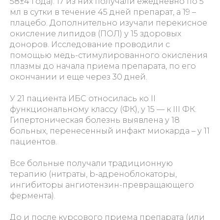
58±4 года). 17 из них получали ежедневно по 5
мл в сутки в течение 45 дней препарат, а 19 –
плацебо. Дополнительно изучали перекисное
окисление липидов (ПОЛ) у 15 здоровых
доноров. Исследование проводили с
помощью медь-стимулированного окисления
плазмы до начала приема препарата, по его
окончании и еще через 30 дней.
У 21 пациента ИБС относилась ко II
функциональному классу (ФК), у 15 — к III ФК.
Гипертоническая болезнь выявлена у 18
больных, перенесенный инфакт миокарда – у 11
пациентов.
Все больные получали традиционную
терапию (нитраты, b-адреноблокаторы,
ингибиторы ангиотензин-превращающего
фермента).
До и после курсового приема препарата (или