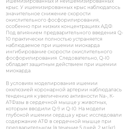
ишемизированных и неишемизированных
крыс. У ишемизированных крыс наблюдалось
значительное снижение скорости
окислительного фосфорилирования,
особенно при низких концентрациях АДФ.
Под влиянием предварительного введения Q-
10 практически полностью устраняется
наблюдаемое при ишемии миокарда
ингибирование скорости окислительного
фосфорилирования. Следовательно, Q-I0
обладает защитным действием при ишемии
миокарда.
В условиях моделирования ишемии
окклюзией коронарной артерии наблюдалась
тенденция к увеличению активности Na-, К-
АТФазы в сердечной мышце у животных,
которым вводили Q-9 и Q-I0. На модели
глубокой ишемии сердца у крыс исследовали
содержание АТФ в сердечной мышце при
предварительном (в течение 5 дней, 2 мг/кг)