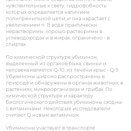
чувствительные к свету, гидрофобность
которых определяется наличием
полипренильной цепи, и она нарастает с
увеличением n. В воде практически
нерастворимы, хорошо растворимы в
углеводородах и в жирах, ограничено - в
спиртах.
По химической структуре убихинон,
выделенный из органов быка, свиньи и
человека является Q-10, из печени крыс - Q-9.
Убихиноны широко распространены в
природе и обнаружены в органах животных, в
растениях, микроорганизмах и грибах. По
химической структуре и характеру
биологического действия убихиноны сходны
с витаминами. Некоторые исследователи
считают Q новым витамином
.
Убихиноны участвуют в транспорте