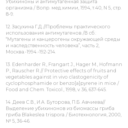
Убихиноны и антимутагенная защита
организма./ Вопр. мед.химии, 1994, т.40, N 5, стр.
8-9.
12. Засухина Г.Д.//Проблемы практического
использования антимутагенов./В сб.:
“Мутагены и канцерогены окружающей среды
и наследственность человека”, часть 2,
Москва.-1994.-192-214.
13. Edenharder R., Frangart J., Hager M., Hofmann
P., Rauscher R.// Protective effects of fruits and
vegetables against in vivo clastogenicity of
cyclophosphamide or benzo[a]pyrene in mice./
Food and Chem. Toxicol., 1998, v. 36, 637-645.
14. Деев С.В., И.А. Буторова, П.Б. Авчиева//
Выделение убихинонов из биомассы гриба
гриба Blakeslea trispora./ Биотехнология, 2000,
№ 5, 36-46.