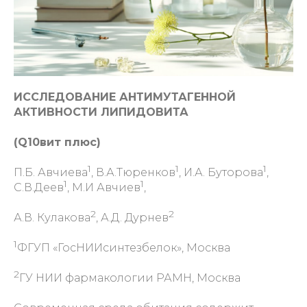
ИССЛЕДОВАНИЕ АНТИМУТАГЕННОЙ
АКТИВНОСТИ ЛИПИДОВИТА
(Q10вит плюс)
1
1
1
П.Б. Авчиева
, В.А.Тюренков
, И.А. Буторова
,
1
1
С.В.Деев
, М.И Авчиев
,
2
2
А.В. Кулакова
, А.Д. Дурнев
1
ФГУП «ГосНИИсинтезбелок», Москва
2
ГУ НИИ фармакологии РАМН, Москва