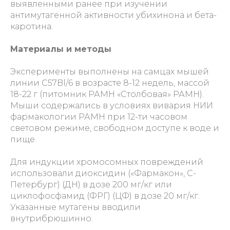
выявленными ранее при изучении
антимутагенной активности убихинона и бета-
каротина.
Материалы и методы
Эксперименты выполнены на самцах мышей
линии С57Bl/6 в возрасте 8-12 недель, массой
18-22 г (питомник РАМН «Столбовая» РАМН).
Мыши содержались в условиях вивария НИИ
фармакологии РАМН при 12-ти часовом
световом режиме, свободном доступе к воде и
пище.
Для индукции хромосомных повреждений
использовали диоксидин («Фармакон», С-
Петербург) (ДН) в дозе 200 мг/кг или
циклофосфамид (ФРГ) (ЦФ) в дозе 20 мг/кг.
Указанные мутагены вводили
внутрибрюшинно.