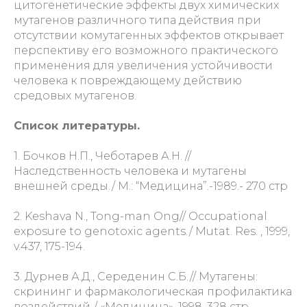
цитогенетические эффекты двух химических
мутагенов различного типа действия при
отсутствии комутагенных эффектов открывает
перспективу его возможного практического
применения для увеличения устойчивости
человека к повреждающему действию
средовых мутагенов.
Список литературы.
1. Бочков Н.П., Чеботарев А.Н. //
Наследственность человека и мутагены
внешней среды./ М.: “Медицина”.-1989.- 270 стр
2. Keshava N., Tong-man Ong// Occupational
exposure to genotoxic agents./ Mutat. Res. , 1999,
v.437, 175-194.
3. Дурнев А.Д., Середенин С.Б.// Мутагены:
скрининг и фармакологическая профилактика
воздействий./ «Медицина», 1998, 328 стр.