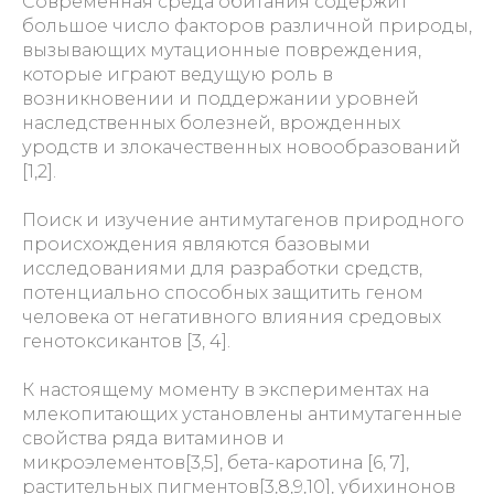
Современная среда обитания содержит
большое число факторов различной природы,
вызывающих мутационные повреждения,
которые играют ведущую роль в
возникновении и поддержании уровней
наследственных болезней, врожденных
уродств и злокачественных новообразований
[1,2].
Поиск и изучение антимутагенов природного
происхождения являются базовыми
исследованиями для разработки средств,
потенциально способных защитить геном
человека от негативного влияния средовых
генотоксикантов [3, 4].
К настоящему моменту в экспериментах на
млекопитающих установлены антимутагенные
свойства ряда витаминов и
микроэлементов[3,5], бета-каротина [6, 7],
растительных пигментов[3,8,9,10], убихинонов