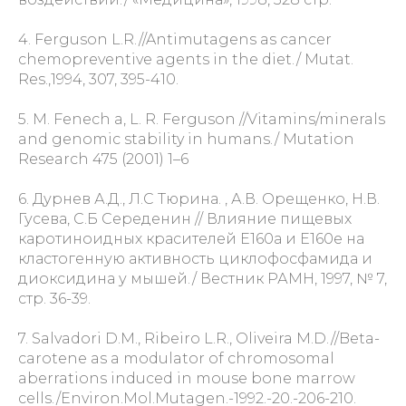
4. Ferguson L.R.//Antimutagens as cancer
chemopreventive agents in the diet./ Mutat.
Res.,1994, 307, 395-410.
5. M. Fenech a, L. R. Ferguson //Vitamins/minerals
and genomic stability in humans./ Mutation
Research 475 (2001) 1–6
6. Дурнев А.Д., Л.С Тюрина. , А.В. Орещенко, Н.В.
Гусева, С.Б Середенин // Влияние пищевых
каротиноидных красителей Е160а и Е160е на
кластогенную активность циклофосфамида и
диоксидина у мышей./ Вестник РАМН, 1997, № 7,
стр. 36-39.
7. Salvadori D.M., Ribeiro L.R., Oliveira M.D.//Beta-
carotene as a modulator of chromosomal
aberrations induced in mouse bone marrow
cells./Environ.Mol.Mutagen.-1992.-20.-206-210.