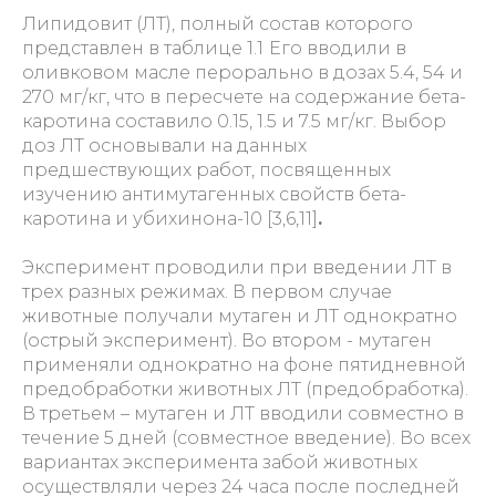
Липидовит (ЛТ), полный состав которого
представлен в таблице 1.1
Его вводили в
оливковом масле перорально в дозах 5.4, 54 и
270 мг/кг, что в пересчете на содержание бета-
каротина составило 0.15, 1.5 и 7.5 мг/кг. Выбор
доз ЛТ основывали на данных
предшествующих работ, посвященных
изучению антимутагенных свойств бета-
каротина и убихинона-10 [3,6,11]
.
Эксперимент проводили при введении ЛТ в
трех разных режимах. В первом случае
животные получали мутаген и ЛТ однократно
(острый эксперимент). Во втором - мутаген
применяли однократно на фоне пятидневной
предобработки животных ЛТ (предобработка).
В третьем – мутаген и ЛТ вводили совместно в
течение 5 дней (совместное введение). Во всех
вариантах эксперимента забой животных
осуществляли через 24 часа после последней