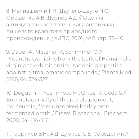
8. Малиашвили Г.Н., Даугель-Дауге Н.О.,
Орещенко А.В., Дурнев А.Д.// Оценка
антимутагенного потенциала антоциала –
пищевого красителя природного
происхождения./ ХИПС, 2001, № 8, стр. 38-40.
9. Dauer A., Metzner P., Schimmer O.//
Proanthocyanidins from the bark of Hamamelis
virginiana exhibit antimutagenic properties
against nitroaromatic compounds./ Planta Med.
,1998, 64, 324-327.
10. Deguchi T., Yoshimoto M., Ohba R., Ueda S.//
Antimutagenicity of the purple pigment,
hordeumin, from uncooked barley bran-
fermented broth./ Biosci. Biotechnol. Biochem.,
2000, 64, 414-416.
11. Георгиев В.Н., А.Д. Дурнев, С.Б. Середенин //