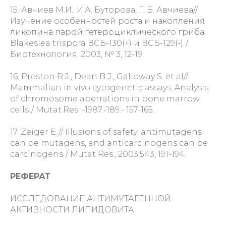
15. Авчиев М.И., И.А. Буторова, П.Б. Авчиева//
Изучение особенностей роста и накопления
ликопина парой гетероциклического гриба
Blakeslea trispora ВСБ-130(+) и ВСБ-129(-)./
Биотехнология, 2003, № 3, 12-19.
16. Preston R.J., Dean B.J., Galloway S. et al//
Mammalian in vivo cytogenetic assays. Analysis
of chromosome aberrations in bone marrow
cells./ Mutat.Res. -1987.-189.- 157-165.
17. Zeiger E.// Illusions of safety: antimutagens
can be mutagens, and anticarcinogens can be
carcinogens./ Mutat Res., 2003;543, 191-194.
РЕФЕРАТ
ИССЛЕДОВАНИЕ АНТИМУТАГЕННОЙ
АКТИВНОСТИ ЛИПИДОВИТА