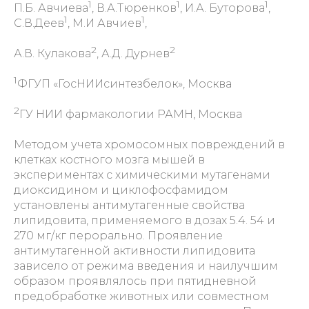
1
1
1
П.Б. Авчиева
, В.А.Тюренков
, И.А. Буторова
,
1
1
С.В.Деев
, М.И Авчиев
,
2
2
А.В. Кулакова
, А.Д. Дурнев
1
ФГУП «ГосНИИсинтезбелок», Москва
2
ГУ НИИ фармакологии РАМН, Москва
Методом учета хромосомных повреждений в
клетках костного мозга мышей в
экспериментах с химическими мутагенами
диоксидином и циклофосфамидом
установлены антимутагенные свойства
липидовита, применяемого в дозах 5.4. 54 и
270 мг/кг перорально. Проявление
антимутагенной активности липидовита
зависело от режима введения и наилучшим
образом проявлялось при пятидневной
предобработке животных или совместном