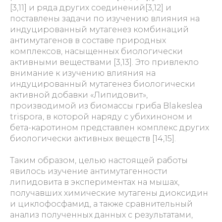
[3,11] и ряда других соединений[3,12] и
поставлены задачи по изучению влияния на
индуцированный мутагенез комбинаций
антимутагенов в составе природных
комплексов, насыщенных биологически
активными веществами [3,13]. Это привлекло
внимание к изучению влияния на
индуцированный мутагенез биологически
активной добавки «Липидовит»,
производимой из биомассы гриба Blakeslea
trispora, в которой наряду с убихиноном и
бета-каротином представлен комплекс других
биологически активных веществ [14,15].
Таким образом, целью настоящей работы
явилось изучение антимутагенности
липидовита в экспериментах на мышах,
получавших химические мутагены диоксидин
и циклофосфамид, а также сравнительный
анализ полученных данных с результатами,