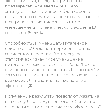
экспериментах, предусматривающих
предварительное введение ЛТ его
антимутагенная активность была хорошо
выражена во всем диапазоне исследованных
дозировок, статистически значимое
уменьшение цитогенетического эффекта ЦФ
составило 35- 45 %.
Способность ЛТ уменьшать мутагенное
действие ЦФ была подтверждена при их
совместном введении. В этом случае
статистически значимое уменьшение
цитогенетического действия ЦФ на % было
отмечено при использовании ЛТ в дозах 54 и
270 мг/кг. В наименьшей из использованных
дозировок ЛТ не влиял на проявление
эффектов ЦФ.
Полученные результаты позволяют указать на
наличие у ЛТ антимутагенного действия по
отношению к цитогенетическим эффектам ЦФ.