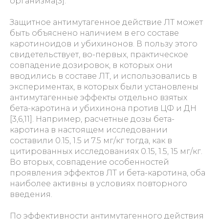
организма[3].
Защитное антимутагенное действие ЛТ может
быть объяснено наличием в его составе
каротиноидов и убихинонов. В пользу этого
свидетельствует, во-первых, практическое
совпадение дозировок, в которых они
вводились в составе ЛТ, и использовались в
экспериментах, в которых были установлены
антимутагенные эффекты отдельно взятых
бета-каротина и убихинона против ЦФ и ДН
[3,6,11]. Например, расчетные дозы бета-
каротина в настоящем исследовании
составили 0.15, 1.5 и 7.5 мг/кг тогда, как в
цитированных исследованиях 0.15, 1.5, 15 мг/кг.
Во вторых, совпадение особенностей
проявления эффектов ЛТ и бета-каротина, оба
наиболее активны в условиях повторного
введения.
По эффективности антимутагенного действия