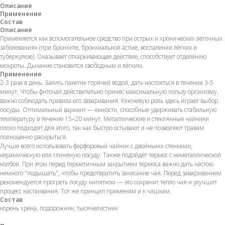
Описание
Применение
Состав
Описание
Применяется как вспомогательное средство при острых и хронических лёгочных
заболеваниях (при бронхите, бронхиальной астме, воспалении лёгких и
туберкулезе). Оказывает отхаркивающее действие, способствует отделению
мокроты. Дыхание становится свободным и лёгким.
Применение
2-3 раза в день. Залить пакетик горячей водой, дать настояться в течении 3-5
минут. Чтобы фиточай действительно принёс максимальную пользу организму,
важно соблюдать правила его заваривания. Ключевую роль здесь играет выбор
посуды. Оптимальный вариант — емкости, способные удерживать стабильную
температуру в течение 15–20 минут. Металлические и стеклянные чайники
плохо подходят для этого, так как быстро остывают и не позволяют травам
полноценно раскрыться.
Лучше всего использовать фарфоровый чайник с двойными стенками,
керамическую или глиняную посуду. Также подойдёт термос с неметаллической
колбой. При этом перед герметичным закрытием термоса важно дать настою
немного "подышать", чтобы предотвратить закисание чая. Перед завариванием
рекомендуется прогреть посуду кипятком — это сохранит тепло чая и улучшит
процесс настаивания. Тот же принцип применим и к чашкам.
Состав
корень хрена, подорожник, тысячелистник