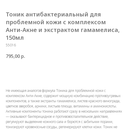
Тоник антибактериальный для
проблемной кожи с комплексом
Анти-Акне и экстрактом гамамелиса,
150мл
55016
795,00
р.
Купить
Не имеющая аналогов формула Тоника для проблемной кожи с
комплексом Анти-Акне, содержит мощную комбинацию противоугревых
компонентов, а также экстракты гамамелиса, листев красного винограда,
цветков зверобоя, арники, листьев плюща, витамины и аминокислоты.
Активные компоненты тоника работают сразу в нескольких направлениях
— оказывают бактерицидное и противовоспалительное действие,
регулируют выделение кожного сала и борются с забитыми порами,
тонизируют кровеносные сосуды, регенерируют клетки кожи. Тоник не