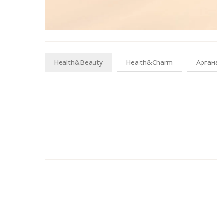
Health&Beauty
Health&Сharm
Арган