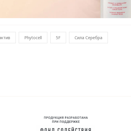
актив
Phytocell
5F
Сила Серебра