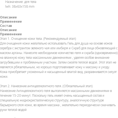
Назначение: для тела
lwh: 38x63x158 mm
Описание
Применение
Состав
Описание
Применение
Этап 1. Очищение кожи тела. (Рекомендуемый этап)
Для очищения кожи желательно использовать Гель для душа на основе ионов
серебра с экстрактом зеленого чая или имбиря и Скраб для лица обновляющий с
маслом арганы. Нанесите необходимое количество геля и скраба (одновременно)
на влажную кожу тела массажными движениями , уделяя особое внимание
загрубевшим и проблемным участкам. Затем смойте теплой водой. Этот этап не
является рбязательным, но хорошо подготавливает кожу к массажу и уходу.
Кожа приобретает ухоженный и насыщенный влагой вид, разравнивается силуэт
кожи.
Этап 2. Нанесение антицеллюлитного геля. (Обязательный этап)
Нанесение Антицеллюлитного геля выполняется массажными движениями в
течение 15-20 минут. Поскольку гель имеет очень насыщенный состав и
специальную жидкокристаллическую структуру, аналогичную структуре
барьерного слоя кожи, во время массажа , желательно периодически смачивать
руки теплой водой