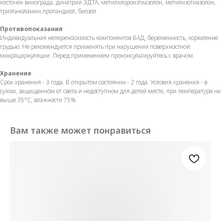
косточек винограда, динатрий ЭДТА, метилхлороизтиазолон, метилизотиазолон,
триэтаноламин,пропандиол, биозол
Противопоказания
Индивидуальная непереносимость компонентов БАД, беременность, кормление
грудью. Не рекомендуется применять при нарушении поверхностной
микроциркуляции. Перед применением проконсультируйтесь с врачом.
Хранение
Срок хранения - 3 года. В открытом состоянии - 2 года. Условия хранения - в
сухом, защищенном от света и недоступном для детей месте, при температуре не
выше 35°С, влажности 75%
Вам также может понравиться