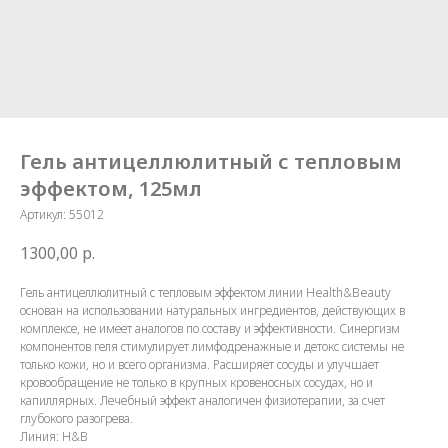
Гель антицеллюлитный с тепловым
эффектом, 125мл
Артикул:
55012
1300,00
р.
Гель антицеллюлитный с тепловым эффектом линии Health&Beauty
основан на использовании натуральных ингредиентов, действующих в
комплексе, не имеет аналогов по составу и эффективности. Синергизм
компонентов геля стимулирует лимфодренажные и детокс системы не
только кожи, но и всего организма. Расширяет сосуды и улучшает
кровообращение не только в крупных кровеносных сосудах, но и
капиллярных. Лечебный эффект аналогичен физиотерапии, за счет
глубокого разогрева.
Линия: H&B