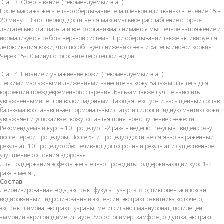
Этап 3. Обертывание. (Рекомендуемый этап)
После массажа желательно обертывание тела пленкой или тканью в течение 15 –
20 минут. В этот период достигается максимальное расслабление опорно-
двигательного аппарата и всего организма, снимается мышечное напряжение и
нормализуется работа нервной системы. При обертывании также активируется
детоксикация кожи, что способствует снижению веса и «апельсиновой корки».
Через 15-20 минут ополосните тело теплой водой.
Этап 4. Питание и увлажнение кожи. (Рекомендуемый этап)
Легкими массажными движениями нанесите на кожу Бальзам для тела для
коррекции преждевременного старения. Бальзам также лучше наносить
увлажненными теплой водой ладонями. Тающая текстура и насыщенный состав
бальзама восстанавливает гормональный статус и гидролипидную мантию кожи,
увлажняет и успокаивает кожу, оставляя приятное ощущение свежести.
Рекомендуемый курс – 10 процедур 1-2 раза в неделю. Результат виден сразу
после первой процедуры. После 5-ти процедур достигается явно выраженный
результат. 10 процедур обеспечивают долгосрочный результат и существенное
улучшение состояния здоровья.
Для поддержания эффекта желательно проводить поддерживающий курс 1-2
раза в месяц.
Состав
Деионизированная вода, экстракт фукуса пузырчатого, циклопентасилоксан,
йодированный гидролизованный экстенсин, экстракт ракитника колючего,
экстракт лимона, экстракт гуараны, метилсиланол маннуронат, полидецен,
аммоний акрилоилдиметилтаурат/vp сополимер, камфора, отдушка, экстракт