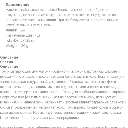
Применение
Нанесите небольшое количество Тоника на косметический диск и
аккуратно, не растягивая кожу, протрите лицо шею и зону декольте по
направлению массажных линий. При необходимости повторите. Можно
использовать 2-3 раза в день.
Линия: H&B
Назначение: для лица
lwh: 45x45x135 mm
Weight: 180 g
Описание
Состав
Описание
Тоник матирующий для комбинированной и жирной с экстрактом шалфея и
плюща мягко очищает и восстанавливает баланс влаги в коже. Богатая формула
тоника содержит натуральный увлажняющий фактор, экстракты шалфея и
плюща, женьшеня, сапонины мыльного дерева, семян ячменя и пшеницы,
витамины, минералы и аминокислоты. Тоник для комбинированной и жирной с
экстрактом шалфея и плюща очищает не пересушивая кожу, насыщает ее
витаминами и минералами, увлажняет и восстанавливает барьерный слой кожи.
Снимает раздражение и увлажняет кожу. Тонизирует, придает сухой и усталой
коже свежее сияние. Нормализует естественный водно-жировой баланс кожи.
Интенсивно питает и улучшает микроциркуляцию
В состав Тоника для комбинированной и жирной с экстрактом шалфея и плюща