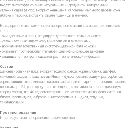
входят высокоэффективные натуральные ингредиенты: натуральный
увлажняющий фактор, экстракт женьшеня, сапонины мыльного дерева, сока
яблока и персика, экстракты семян пшеницы и ячменя.
Не содержит мыла, химических поверхностно-активных веществ и этилового
спирта.
• очищает кожу и поры, регулирует деятельность сальных желез;
• увлажняет и насыщает кожу минералами и витаминами;
• нормализует естественный кислотно-щелочной баланс кожи;
• оказывает противовоспалительное и дезинфицирующее действие;
• защищает от герпеса, подавляет рост герпетической инфекции
Состав
Деионизированная вода, экстракт водного кресса, корней лопуха, шалфея,
лимонной цедры, плюща, мыльнЯнки, и фукуса, бетаин, содиум рса, сорбитол,
серин, глицин, глютаминовая кислота, аланин, лизин, аргинин, треонин, пролин,
полоксамер 124, раствор душистых веществ, кокоамидопропил-пг-димониум
хлорид фосфат, пэг-40 гидрогенезированное касторовое масло, феноксиэтанол,
биозол, пропандиол, 2-бромо-2- нитропропане-1.3-диол, отдушка,
триэтаноламин
Противопоказания
Индивидуальная непереносимоть компонентов.
Хранение