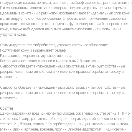
гиалуроновая кислота, пептиды, растительные биофлавоноиды, ретинол, витамин
Е и фосфолипиды, концентрации которых в несколько раз выше, чем в кремах.
Церамиды в сочетании с ретинолом восстанавливают эпидермальный слой кожи
и стимулируют клеточное обновление. С первых дней применения сыворотки
происходит восстановление влагообмена и функционирования барьерного слоя
кожи, а также наблюдается явно выраженное омолаживание и повышение
упругости кожи.
Стимулирует синтез фибробластов, ускоряет клеточное обновление
Подтягивает кожу и выравнивает рельеф
Разглаживает морщины, улучшает цвет лица
Восстанавливает водно-жировой и минеральный баланс кожи
Сыворотка обладает антиоксидантными свойствами, активирует собственные
резервы кожи, помогая клеткам в их нелегком процессе борьбы за красоту и
молодость.
Сыворотка обладает антиоксидантными свойствами, активирует собственные
резервы кожи, помогая клеткам в их нелегком процессе борьбы за красоту и
молодость.
Состав
Деионизированная вода, циклопентасилоксан, сок апельсина, стеарет –2, ППГ-15
стеариловый эфир, растительный глицерин, церамиды в облепиховом масле,
стеарет -21, бетаин, содиум РСА,сорбитол,серин,глицин, глютаминовая кислота,
аланин, лизин, аргинин, треонин, пролин, линолеамидопропил РГ-димониум-