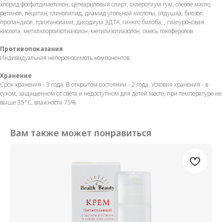
хлорид фосфатдиметикон, цетеариловый спирт, склеротиум гум, соевое масло,
ретинол, лецитин, гликолипид, диамид угольной кислоты, отдушка, биозол,
пропандиол, триэтанолами, дисодиум ЭДТА, гинкго билоба, , гиалуроновая
кислота, метилхлороизотиазолон, метилизотиазолон, смесь токоферолов
Противопоказания
Индивидуальная непереносимоть компонентов.
Хранение
Срок хранения - 3 года. В открытом состоянии - 2 года. Условия хранения - в
сухом, защищенном от света и недоступном для детей месте, при температуре не
выше 35°С, влажности 75%
Вам также может понравиться