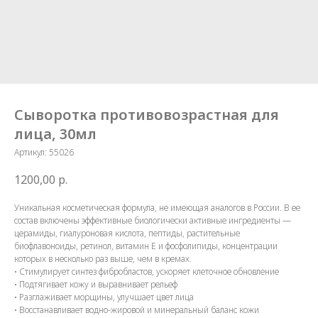
Сыворотка противовозрастная для
лица, 30мл
Артикул:
55026
1200,00
р.
Уникальная косметическая формула, не имеющая аналогов в России. В ее
состав включены эффективные биологически активные ингредиенты —
церамиды, гиалуроновая кислота, пептиды, растительные
биофлавоноиды, ретинол, витамин Е и фосфолипиды, концентрации
которых в несколько раз выше, чем в кремах.
• Стимулирует синтез фибробластов, ускоряет клеточное обновление
• Подтягивает кожу и выравнивает рельеф
• Разглаживает морщины, улучшает цвет лица
• Восстанавливает водно-жировой и минеральный баланс кожи