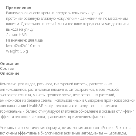
Применение
Равномерно нанести крем на предварительно очищенную
протонизированную влажную кожу легкими движениями по массажным
линиям. Достаточно нанести 1 мл на все лицо в среднем за час до сна или
выхода на улицу.
Линия: H&B
Назначение: для лица
lwh: 42x42x110 mm
Weight: 56 g
Описание
Состав
Описание
Комплекс церамидов, ретинола, гиалуроной кислоты, растительных
антиоксидантов, растительной плаценты, фитоэстрогенов, масла жожоба,
экстрактов граната, мякоты грецкого ореха, лекарственных растений,
аминокислот из бетаина свеклы, использованных в Сыворотке противовозрастной
для лица линии Health&Beauty - омолаживают кожу, восстанавливают
гормональный баланс, стимулируют клеточное обновление и оказывают лифтинг
эффект и омоложение кожи, сравнимое с применением филеров.
Уникальная косметическая формула, не имеющая аналогов в России. В ее состав
включены эффективные биологически активные ингредиенты — церамиды,