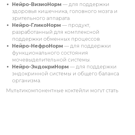
Нейро-ВизиоНорм
— для поддержки
здоровья кишечника, головного мозга и
зрительного аппарата.
Нейро-ГликоНорм
— продукт,
разработанный для комплексной
поддержки обменных процессов.
Нейро-НефроНорм
— для поддержки
функционального состояния
мочевыделительной системы.
Нейро-ЭндокриНорм
— для поддержки
эндокринной системы и общего баланса
организма.
Мультикомпонентные коктейли могут стать
удобным дополнением к рациону людей,
которые стремятся поддерживать здоровье,
получать необходимые питательные вещества
и вести активный образ жизни.