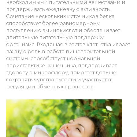
необходимыми питательными веществами и
поддерживать ежедневную активность.
Сочетание нескольких источников белка
способствует более равномерному
поступлению аминокислот и обеспечивает
длительную питательную поддержку
организма. Входящая в состав клетчатка играет
важную роль в работе пищеварительной
системы: способствует нормальной
перистальтике кишечника, поддерживает
здоровую микрофлору, помогает дольше
сохранять чувство сытости и участвует в
регуляции обменных процессов.