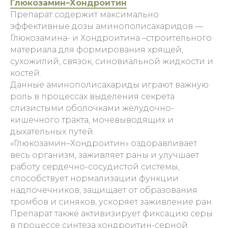
Глюкозамин–Хондроитин
Препарат содержит максимально
эффективные дозы аминополисахаридов —
Глюкозамина- и Хондроитина –строительного
материала для формирования хрящей,
сухожилий, связок, синовиальной жидкости и
костей.
Данные аминополисахариды играют важную
роль в процессах выделения секрета
слизистыми оболочками желудочно-
кишечного тракта, мочевыводящих и
дыхательных путей.
«Глюкозамин–Хондроитин» оздоравливает
весь организм, заживляет раны и улучшает
работу сердечно-сосудистой системы,
способствует нормализации функции
надпочечников, защищает от образования
тромбов и синяков, ускоряет заживление ран.
Препарат также активизирует фиксацию серы
в процессе синтеза хондроитин-серной