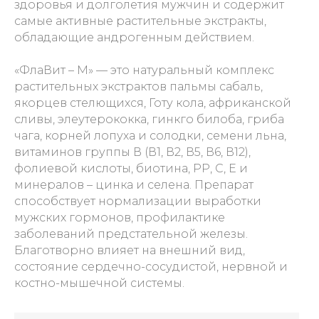
здоровья и долголетия мужчин и содержит
самые активные растительные экстракты,
обладающие андрогенным действием.
«ФлаВит – М» — это натуральный комплекс
растительных экстрактов пальмы сабаль,
якорцев стелющихся, Готу кола, африканской
сливы, элеутерококка, гинкго билоба, гриба
чага, корней лопуха и солодки, семени льна,
витаминов группы В (В1, В2, В5, В6, В12),
фолиевой кислоты, биотина, РР, С, Е и
минералов – цинка и селена. Препарат
способствует нормализации выработки
мужских гормонов, профилактике
заболеваний предстательной железы.
Благотворно влияет на внешний вид,
состояние сердечно-сосудистой, нервной и
костно-мышечной системы.