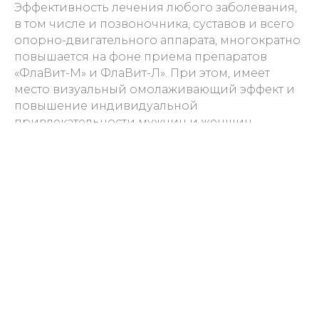
Эффективность лечения любого заболевания,
в том числе и позвоночника, суставов и всего
опорно-двигательного аппарата, многократно
повышается на фоне приема препаратов
«ФлаВит-М» и ФлаВит-Л». При этом, имеет
место визуальный омолаживающий эффект и
повышение индивидуальной
привлекательности мужчин и женщин.
Схема применения и дозировки препаратов
могут быть уточнены лечащим врачом.