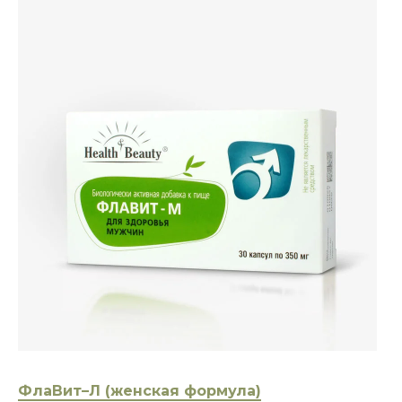
ФлаВит–Л (женская формула)