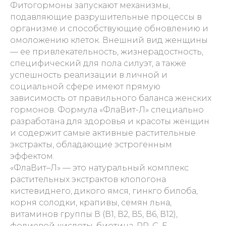
Фитогормоны запускают механизмы,
подавляющие разрушительные процессы в
организме и способствующие обновлению и
омоложению клеток. Внешний вид женщины
— ее привлекательность, жизнерадостность,
специфический для пола силуэт, а также
успешность реализации в личной и
социальной сфере имеют прямую
зависимость от правильного баланса женских
гормонов. Формула «ФлаВит-Л» специально
разработана для здоровья и красоты женщин
и содержит самые активные растительные
экстракты, обладающие эстрогенным
эффектом.
«ФлаВит–Л» — это натуральный комплекс
растительных экстрактов клопогона
кистевиднего, дикого ямся, гинкго билоба,
корня солодки, крапивы, семян льна,
витаминов группы В (В1, В2, В5, В6, В12),
фолиевой кислоты, биотина, РР, С, Е,