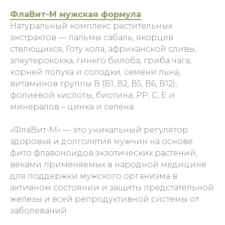
ФлаВит-М мужская формула
Натуральный комплекс растительных
экстрактов — пальмы сабаль, якорцев
стелющихся, Готу кола, африканской сливы,
элеутерококка, гинкго билоба, гриба чага,
корней лопуха и солодки, семени льна,
витаминов группы В (В1, В2, В5, В6, В12),
фолиевой кислоты, биотина, РР, С, Е и
минералов – цинка и селена.
«ФлаВит-М» — это уникальный регулятор
здоровья и долголетия мужчин на основе
фито флавоноидов экзотических растений,
веками применяемых в народной медицине
для поддержки мужского организма в
активном состоянии и защиты предстательной
железы и всей репродуктивной системы от
заболеваний.