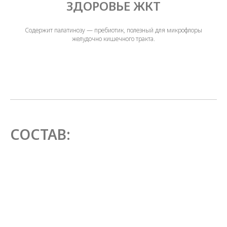
ЗДОРОВЬЕ ЖКТ
Содержит палатинозу — пребиотик, полезный для микрофлоры
желудочно кишечного тракта.
СОСТАВ:
Сывороточный белок
Австалийский сывороточный белок с
мгновенной усвояемостью, который