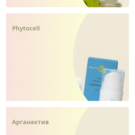
Phytocell
Арганактив