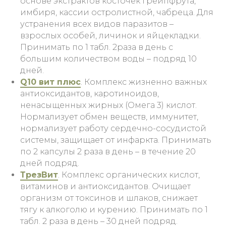
основе экстрактов косточек грейпфрута,
имбиря, кассии остролистной, чабреца. Для
устранения всех видов паразитов –
взрослых особей, личинок и яйцекладки.
Принимать по 1 табл. 2раза в день с
большим количеством воды – подряд 10
дней.
Q10 вит плюс
. Комплекс жизненно важных
антиоксидантов, каротиноидов,
ненасыщенных жирных (Омега 3) кислот.
Нормализует обмен веществ, иммунитет,
нормализует работу сердечно-сосудистой
системы, защищает от инфаркта. Принимать
по 2 капсулы 2 раза в день – в течение 20
дней подряд.
ТрезВит
. Комплекс органических кислот,
витаминов и антиоксидантов. Очищает
организм от токсинов и шлаков, снижает
тягу к алкоголю и курению. Принимать по 1
табл. 2 раза в день – 30 дней подряд.