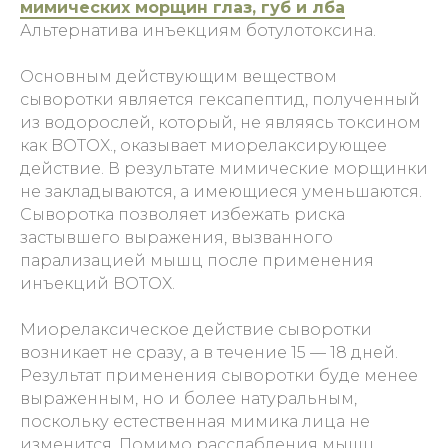
мимических морщин глаз, губ и лба
Альтернатива инъекциям ботулотоксина.
Основным действующим веществом
сыворотки является гексапептид, полученный
из водорослей, который, не являясь токсином
как BOTOX., оказывает миорелаксирующее
действие. В результате мимические морщинки
не закладываются, а имеющиеся уменьшаются.
Сыворотка позволяет избежать риска
застывшего выражения, вызванного
парализацией мышц после применения
инъекций BOTOX.
Миорелаксическое действие сыворотки
возникает не сразу, а в течение 15 — 18 дней.
Результат применения сыворотки буде менее
выраженным, но и более натуральным,
поскольку естественная мимика лица не
изменится. Помимо расслабления мышц