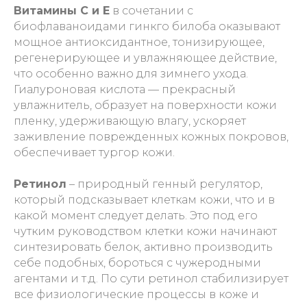
Витамины С и Е
в сочетании с
биофлаваноидами гинкго билоба оказывают
мощное антиоксидантное, тонизирующее,
регенерирующее и увлажняющее действие,
что особенно важно для зимнего ухода.
Гиалуроновая кислота — прекрасный
увлажнитель, образует на поверхности кожи
пленку, удерживающую влагу, ускоряет
заживление поврежденных кожных покровов,
обеспечивает тургор кожи.
Ретинол
– природный генный регулятор,
который подсказывает клеткам кожи, что и в
какой момент следует делать. Это под его
чутким руководством клетки кожи начинают
синтезировать белок, активно производить
себе подобных, бороться с чужеродными
агентами и т.д. По сути ретинол стабилизирует
все физиологические процессы в коже и